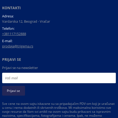
KONTAKTI
Adresa:
Vardarska 12, Beograd - Vračar
Telefon:
+381117152888
E-mail:
prodaja@trigema.rs
PRIJAVI SE
Prijavi se na newsletter
Prijavi se
Sve cene na ovom sajtu iskazane su sa pripadajućim PDV-om koji je uračunat
u cenu i nema dodatnih ili skrivenih troškova. Mi maksimalno koristimo sve
svoje resurse da Vam svi artikli na ovom sajtu budu prikazani sa ispravnim
nazivima, specifikacijama, fotografijama i cenama. Ipak, ne možemo