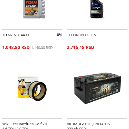
TITAN ATF 4400
-8%
TECHRON D CONC.
1.048,80 RSD
2.715,18 RSD
1.140,00 RSD
Wix Filter vazduha Golf VII
AKUMULATOR JENOX 12V
1.6 TDI i 2.0 TDI
230 Ah SRP