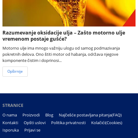
Razumevanje oksidacije ulja – Zašto motorno ulje
vremenom postaje gušće?
Motorno ulje ima mnogo važniju ulogu od samog podmazivanja
pokretnih delova. Ono štiti motor od habanja, održava njegove
komponente čistim i doprinosi...
Opširnije
STRANICE
O nama
Proizvodi
Blog
Najčešće postavljana pitanja(FAQ)
Kontakti
Opšti uslovi
Politika privatnosti
Kolačići(Cookies)
Isporuka
Prijavi se