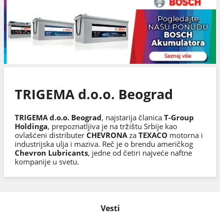
TRIGEMA d.o.o. Beograd
TRIGEMA d.o.o. Beograd
, najstarija članica
T-Group
Holdinga
, prepoznatljiva je na tržištu Srbije kao
ovlašćeni distributer
CHEVRONA
za
TEXACO
motorna i
industrijska ulja i maziva. Reč je o brendu američkog
Chevron Lubricants
, jedne od četiri najveće naftne
kompanije u svetu.
Vesti