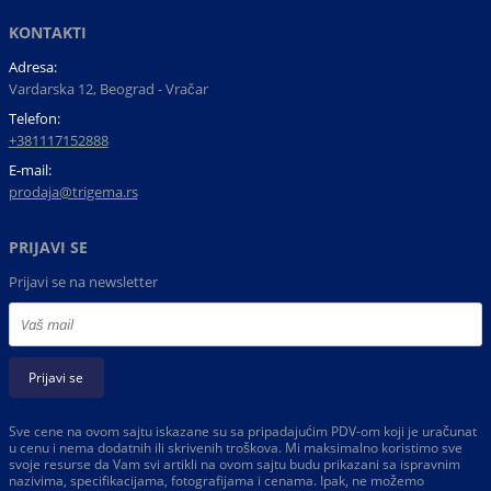
KONTAKTI
Adresa:
Vardarska 12, Beograd - Vračar
Telefon:
+381117152888
E-mail:
prodaja@trigema.rs
PRIJAVI SE
Prijavi se na newsletter
Prijavi se
Sve cene na ovom sajtu iskazane su sa pripadajućim PDV-om koji je uračunat
u cenu i nema dodatnih ili skrivenih troškova. Mi maksimalno koristimo sve
svoje resurse da Vam svi artikli na ovom sajtu budu prikazani sa ispravnim
nazivima, specifikacijama, fotografijama i cenama. Ipak, ne možemo