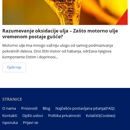
Razumevanje oksidacije ulja – Zašto motorno ulje
vremenom postaje gušće?
Motorno ulje ima mnogo važniju ulogu od samog podmazivanja
pokretnih delova. Ono štiti motor od habanja, održava njegove
komponente čistim i doprinosi...
Opširnije
STRANICE
O nama
Proizvodi
Blog
Najčešće postavljana pitanja(FAQ)
Kontakti
Opšti uslovi
Politika privatnosti
Kolačići(Cookies)
Isporuka
Prijavi se