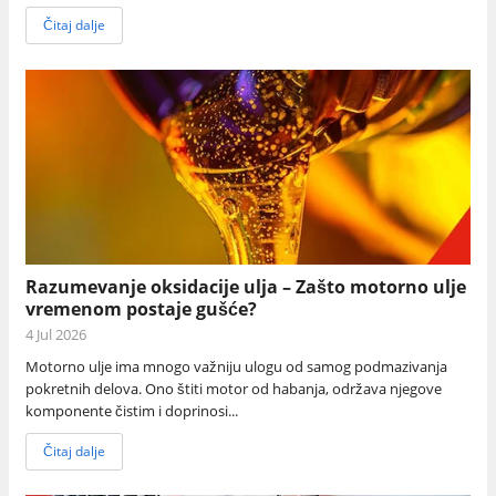
Čitaj dalje
Razumevanje oksidacije ulja – Zašto motorno ulje
vremenom postaje gušće?
4 Jul 2026
Motorno ulje ima mnogo važniju ulogu od samog podmazivanja
pokretnih delova. Ono štiti motor od habanja, održava njegove
komponente čistim i doprinosi...
Čitaj dalje