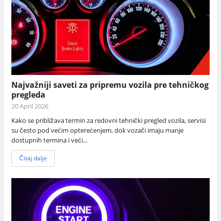
Najvažniji saveti za pripremu vozila pre tehničkog
pregleda
20 April 2026
Kako se približava termin za redovni tehnički pregled vozila, servisi
su često pod većim opterećenjem, dok vozači imaju manje
dostupnih termina i veći...
Čitaj dalje