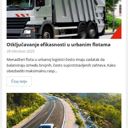
Otključavanje efikasnosti u urbanim flotama
28 Oktobar 2025
Menadžeri flota u urbanoj logistici često imaju zadatak da
balansiraju između brojnih, često suprotstavljenih zahteva. Kako
obezbediti maksimalnu rasp...
Čitaj dalje