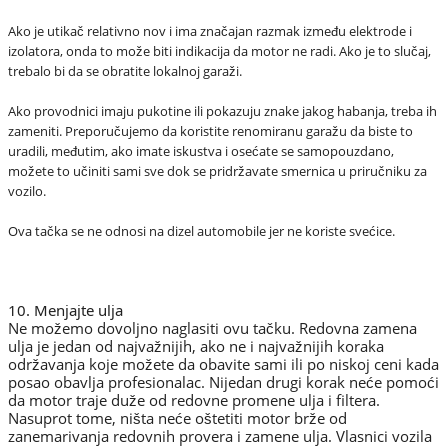
Ako je utikač relativno nov i ima značajan razmak između elektrode i
izolatora, onda to može biti indikacija da motor ne radi. Ako je to slučaj,
trebalo bi da se obratite lokalnoj garaži.
Ako provodnici imaju pukotine ili pokazuju znake jakog habanja, treba ih
zameniti. Preporučujemo da koristite renomiranu garažu da biste to
uradili, međutim, ako imate iskustva i osećate se samopouzdano,
možete to učiniti sami sve dok se pridržavate smernica u priručniku za
vozilo.
Ova tačka se ne odnosi na dizel automobile jer ne koriste svećice.
10. Menjajte ulja
Ne možemo dovoljno naglasiti ovu tačku. Redovna zamena
ulja je jedan od najvažnijih, ako ne i najvažnijih koraka
održavanja koje možete da obavite sami ili po niskoj ceni kada
posao obavlja profesionalac. Nijedan drugi korak neće pomoći
da motor traje duže od redovne promene ulja i filtera.
Nasuprot tome, ništa neće oštetiti motor brže od
zanemarivanja redovnih provera i zamene ulja. Vlasnici vozila