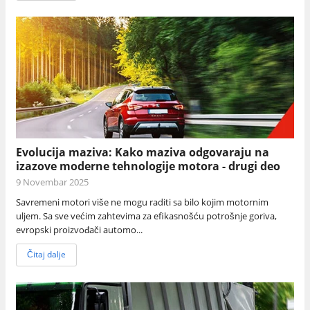
Evolucija maziva: Kako maziva odgovaraju na
izazove moderne tehnologije motora - drugi deo
9 Novembar 2025
Savremeni motori više ne mogu raditi sa bilo kojim motornim
uljem. Sa sve većim zahtevima za efikasnošću potrošnje goriva,
evropski proizvođači automo...
Čitaj dalje