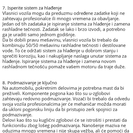
7. Isperite sistem za hlađenje
Vlasnici vozila mogu da preduzmu određene zadatke koji ne
zahtevaju profesionalce ili mnogo vremena za obavljanje.
Jedan od tih zadataka je ispiranje sistema za hlađenje i zamena
rashladne tečnosti. Zadatak se lako i brzo izvodi, a potrebno
ga je uraditi samo jednom godišnje.
Da bi dobili pravu mešavinu, vlasnici vozila bi trebalo da
kombinuju 50/50 mešavinu rashladne tečnosti i destilovane
vode. To će održati sistem za hlađenje u dobrom stanju i
sprečiti koroziju, kao i nakupljanje naslaga unutar sistema za
hlađenje. Ispiranje sistema za hlađenje i zamena novom
rashladnom tečnošću pomaže vašem motoru da traje duže.
8. Podmazivanje je ključno
Na automobilu, pokretnim delovima je potrebna mast da bi
preživeli. Komponente pogona kao što su u-zglobovi
zahtevaju redovno podmazivanje. Vozači bi trebalo da odvedu
svoja vozila profesionalcima jer će mehaničar možda morati
da ukloni pogonsku liniju da bi pristupio zerk spojnici za
podmazivanje.
Delovi kao što su kuglični zglobovi će se istrošiti i prestati da
funkcionišu zbog lošeg podmazivanja. Nanošenje maziva ne
oduzima mnogo vremena i nije skupa vežba, ali će pomoći da