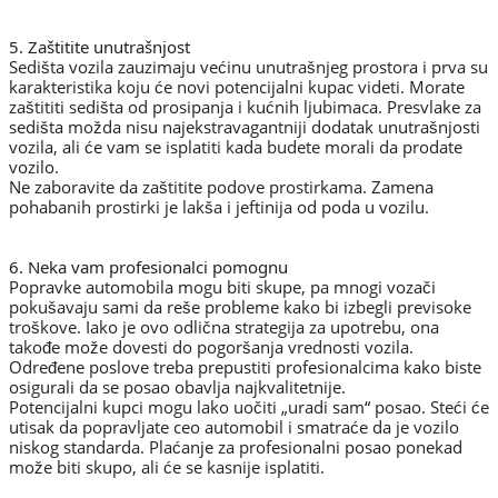
5. Zaštitite unutrašnjost
Sedišta vozila zauzimaju većinu unutrašnjeg prostora i prva su
karakteristika koju će novi potencijalni kupac videti. Morate
zaštititi sedišta od prosipanja i kućnih ljubimaca. Presvlake za
sedišta možda nisu najekstravagantniji dodatak unutrašnjosti
vozila, ali će vam se isplatiti kada budete morali da prodate
vozilo.
Ne zaboravite da zaštitite podove prostirkama. Zamena
pohabanih prostirki je lakša i jeftinija od poda u vozilu.
6. Neka vam profesionalci pomognu
Popravke automobila mogu biti skupe, pa mnogi vozači
pokušavaju sami da reše probleme kako bi izbegli previsoke
troškove. Iako je ovo odlična strategija za upotrebu, ona
takođe može dovesti do pogoršanja vrednosti vozila.
Određene poslove treba prepustiti profesionalcima kako biste
osigurali da se posao obavlja najkvalitetnije.
Potencijalni kupci mogu lako uočiti „uradi sam“ posao. Steći će
utisak da popravljate ceo automobil i smatraće da je vozilo
niskog standarda. Plaćanje za profesionalni posao ponekad
može biti skupo, ali će se kasnije isplatiti.