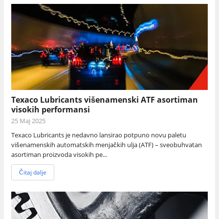
Texaco Lubricants višenamenski ATF asortiman
visokih performansi
25 Maj 2025
Texaco Lubricants je nedavno lansirao potpuno novu paletu
višenamenskih automatskih menjačkih ulja (ATF) – sveobuhvatan
asortiman proizvoda visokih pe...
Čitaj dalje