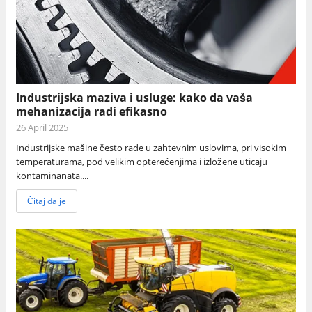
Industrijska maziva i usluge: kako da vaša
mehanizacija radi efikasno
26 April 2025
Industrijske mašine često rade u zahtevnim uslovima, pri visokim
temperaturama, pod velikim opterećenjima i izložene uticaju
kontaminanata....
Čitaj dalje