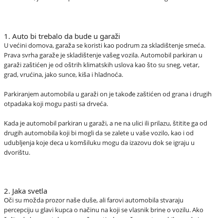
1. Auto bi trebalo da bude u garaži
U većini domova, garaža se koristi kao podrum za skladištenje smeća.
Prava svrha garaže je skladištenje vašeg vozila. Automobil parkiran u
garaži zaštićen je od oštrih klimatskih uslova kao što su sneg, vetar,
grad, vrućina, jako sunce, kiša i hladnoća.
Parkiranjem automobila u garaži on je takođe zaštićen od grana i drugih
otpadaka koji mogu pasti sa drveća.
Kada je automobil parkiran u garaži, a ne na ulici ili prilazu, štitite ga od
drugih automobila koji bi mogli da se zalete u vaše vozilo, kao i od
udubljenja koje deca u komšiluku mogu da izazovu dok se igraju u
dvorištu.
2. Jaka svetla
Oči su možda prozor naše duše, ali farovi automobila stvaraju
percepciju u glavi kupca o načinu na koji se vlasnik brine o vozilu. Ako