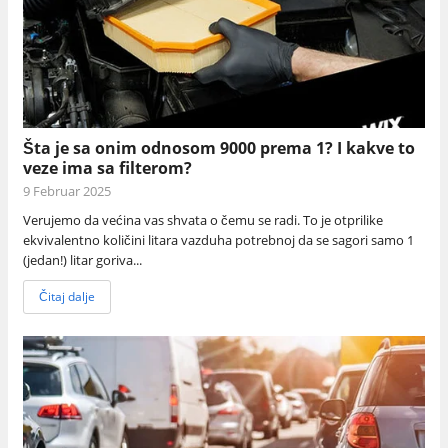
Šta je sa onim odnosom 9000 prema 1? I kakve to
veze ima sa filterom?
9 Februar 2025
Verujemo da većina vas shvata o čemu se radi. To je otprilike
ekvivalentno količini litara vazduha potrebnoj da se sagori samo 1
(jedan!) litar goriva...
Čitaj dalje