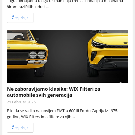
– igrajući ključnu ulogu u smanjenju trenja i habanja u mašinama
širom različitih indust...
Čitaj dalje
Ne zaboravljamo klasike: WIX Filteri za
automobile svih generacija
21 Februar 2025
Bilo da se radi o najnovijem FIAT-u 600 ili Fordu Capriju iz 1975.
godine, WIX Filters ima filtere za njih....
Čitaj dalje