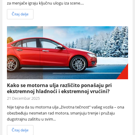
za menjače igraju ključnu ulogu iza scene....
Čitaj dalje
Kako se motorna ulja različito ponašaju pri
ekstremnoj hladnoći i ekstremnoj vrućini?
21 Decembar 2025
Nije tajna da su motorna ulja „životna tečnost“ vašeg vozila – ona
obezbeđuju nesmetan rad motora, smanjuju trenje i pružaju
dugotrajnu zaštitu u svim...
Čitaj dalje