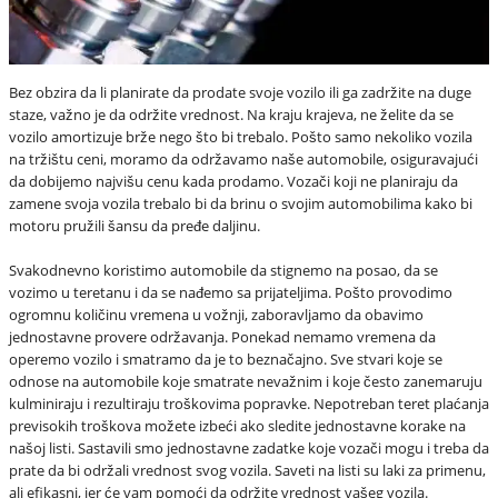
Bez obzira da li planirate da prodate svoje vozilo ili ga zadržite na duge
staze, važno je da održite vrednost. Na kraju krajeva, ne želite da se
vozilo amortizuje brže nego što bi trebalo. Pošto samo nekoliko vozila
na tržištu ceni, moramo da održavamo naše automobile, osiguravajući
da dobijemo najvišu cenu kada prodamo. Vozači koji ne planiraju da
zamene svoja vozila trebalo bi da brinu o svojim automobilima kako bi
motoru pružili šansu da pređe daljinu.
Svakodnevno koristimo automobile da stignemo na posao, da se
vozimo u teretanu i da se nađemo sa prijateljima. Pošto provodimo
ogromnu količinu vremena u vožnji, zaboravljamo da obavimo
jednostavne provere održavanja. Ponekad nemamo vremena da
operemo vozilo i smatramo da je to beznačajno. Sve stvari koje se
odnose na automobile koje smatrate nevažnim i koje često zanemaruju
kulminiraju i rezultiraju troškovima popravke. Nepotreban teret plaćanja
previsokih troškova možete izbeći ako sledite jednostavne korake na
našoj listi. Sastavili smo jednostavne zadatke koje vozači mogu i treba da
prate da bi održali vrednost svog vozila. Saveti na listi su laki za primenu,
ali efikasni, jer će vam pomoći da održite vrednost vašeg vozila.