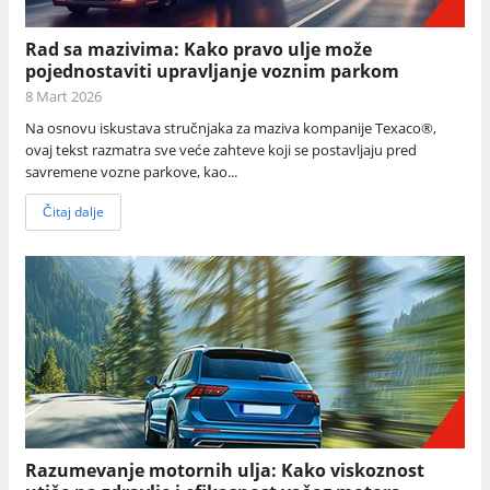
Rad sa mazivima: Kako pravo ulje može
pojednostaviti upravljanje voznim parkom
8 Mart 2026
Na osnovu iskustava stručnjaka za maziva kompanije Texaco®,
ovaj tekst razmatra sve veće zahteve koji se postavljaju pred
savremene vozne parkove, kao...
Čitaj dalje
Razumevanje motornih ulja: Kako viskoznost