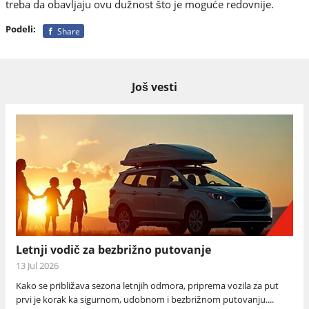
treba da obavljaju ovu dužnost što je moguće redovnije.
Podeli:
Share
Još vesti
Letnji vodič za bezbrižno putovanje
13 Jul 2026
Kako se približava sezona letnjih odmora, priprema vozila za put
prvi je korak ka sigurnom, udobnom i bezbrižnom putovanju....