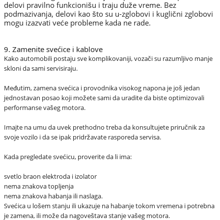
delovi pravilno funkcionišu i traju duže vreme. Bez
podmazivanja, delovi kao što su u-zglobovi i kuglični zglobovi
mogu izazvati veće probleme kada ne rade.
9. Zamenite svećice i kablove
Kako automobili postaju sve komplikovaniji, vozači su razumljivo manje
skloni da sami servisiraju.
Međutim, zamena svećica i provodnika visokog napona je još jedan
jednostavan posao koji možete sami da uradite da biste optimizovali
performanse vašeg motora.
Imajte na umu da uvek prethodno treba da konsultujete priručnik za
svoje vozilo i da se ipak pridržavate rasporeda servisa.
Kada pregledate svećicu, proverite da li ima:
svetlo braon elektroda i izolator
nema znakova topljenja
nema znakova habanja ili naslaga.
Svećica u lošem stanju ili ukazuje na habanje tokom vremena i potrebna
je zamena, ili može da nagoveštava stanje vašeg motora.