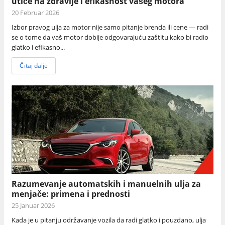
utiče na zdravlje i efikasnost vašeg motora
20 Februar 2026
Izbor pravog ulja za motor nije samo pitanje brenda ili cene — radi
se o tome da vaš motor dobije odgovarajuću zaštitu kako bi radio
glatko i efikasno...
Čitaj dalje
Razumevanje automatskih i manuelnih ulja za
menjače: primena i prednosti
25 Januar 2026
Kada je u pitanju održavanje vozila da radi glatko i pouzdano, ulja