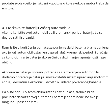
prodate svoje vozilo, jer iskusni kupci znaju koje zvukove motor treba da
emituje.
4. Održavajte bateriju vašeg automobila
Ako ne koristite svoj automobil duži vremenski period, baterija će se
degradirati i isprazniti.
Razmislite o korišćenju punjača za punjenje da bi baterija bila napunjena
ako je vaš automobil ostavljen u garaži duži vremenski period ili uređaja
za kondicioniranje baterije ako se čini da drži manje napunjenosti nego
obično.
Ako vam se baterija isprazni, potreba za startovanjem automobila
dodatno opterećuje bateriju i može oštetiti sistem upravljanja motorom
i drugu delikatnu elektroniku: dvostruki udarac povećanog habanja.
Da biste brinuli o svom akumulatoru bez punjača, trebalo bi da
pokušate da vozite svoj automobil barem jednom nedeljno ako je
moguće – posebno zimi.