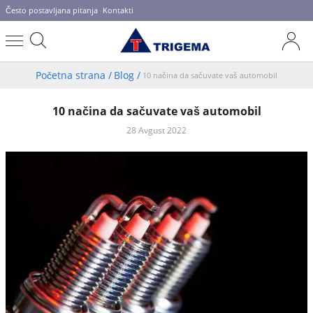
Često postavljana pitanja
Kontakti
Početna strana
/
Blog
/
10 načina da sačuvate vaš automobil
10 načina da sačuvate vaš automobil
28 Avgust 2022