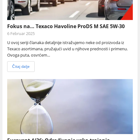
Fokus na… Texaco Havoline ProDS M SAE 5W-30
6 Februar 2025
U ovoj seriji članaka detaljnije istražujemo neke od proizvoda iz
Texaco asortimana, pružajući uvid u njihove prednosti i primenu.
Ovoga puta, osvrćem...
Čitaj dalje