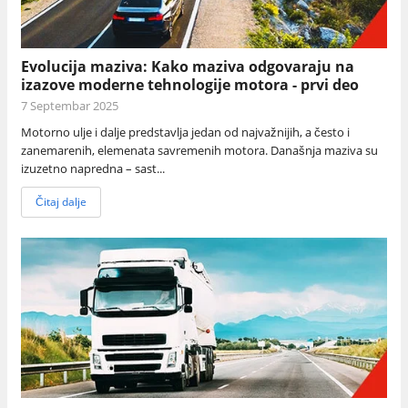
Evolucija maziva: Kako maziva odgovaraju na
izazove moderne tehnologije motora - prvi deo
7 Septembar 2025
Motorno ulje i dalje predstavlja jedan od najvažnijih, a često i
zanemarenih, elemenata savremenih motora. Današnja maziva su
izuzetno napredna – sast...
Čitaj dalje