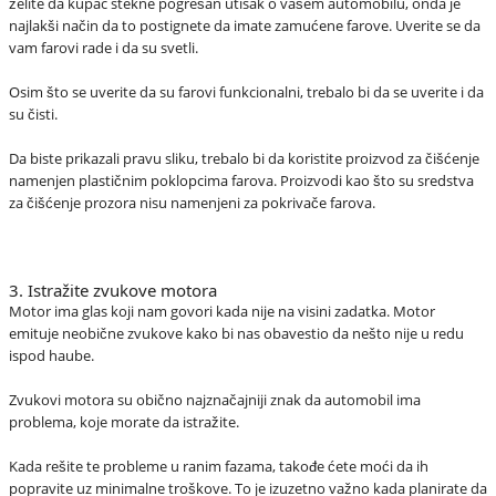
želite da kupac stekne pogrešan utisak o vašem automobilu, onda je
najlakši način da to postignete da imate zamućene farove. Uverite se da
vam farovi rade i da su svetli.
Osim što se uverite da su farovi funkcionalni, trebalo bi da se uverite i da
su čisti.
Da biste prikazali pravu sliku, trebalo bi da koristite proizvod za čišćenje
namenjen plastičnim poklopcima farova. Proizvodi kao što su sredstva
za čišćenje prozora nisu namenjeni za pokrivače farova.
3. Istražite zvukove motora
Motor ima glas koji nam govori kada nije na visini zadatka. Motor
emituje neobične zvukove kako bi nas obavestio da nešto nije u redu
ispod haube.
Zvukovi motora su obično najznačajniji znak da automobil ima
problema, koje morate da istražite.
Kada rešite te probleme u ranim fazama, takođe ćete moći da ih
popravite uz minimalne troškove. To je izuzetno važno kada planirate da