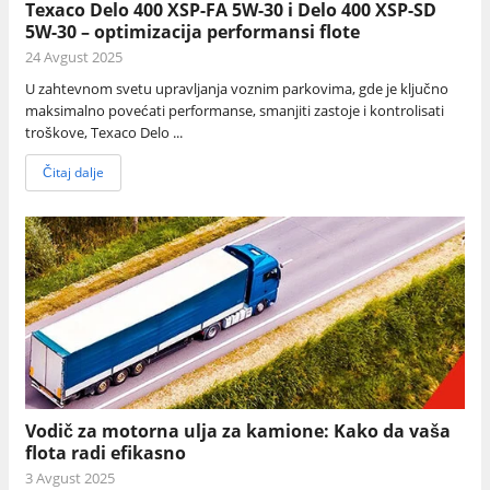
Texaco Delo 400 XSP-FA 5W-30 i Delo 400 XSP-SD
5W-30 – optimizacija performansi flote
24 Avgust 2025
U zahtevnom svetu upravljanja voznim parkovima, gde je ključno
maksimalno povećati performanse, smanjiti zastoje i kontrolisati
troškove, Texaco Delo ...
Čitaj dalje
Vodič za motorna ulja za kamione: Kako da vaša
flota radi efikasno
3 Avgust 2025