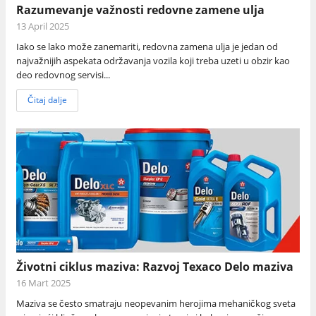
Razumevanje važnosti redovne zamene ulja
13 April 2025
Iako se lako može zanemariti, redovna zamena ulja je jedan od
najvažnijih aspekata održavanja vozila koji treba uzeti u obzir kao
deo redovnog servisi...
Čitaj dalje
Životni ciklus maziva: Razvoj Texaco Delo maziva
16 Mart 2025
Maziva se često smatraju neopevanim herojima mehaničkog sveta