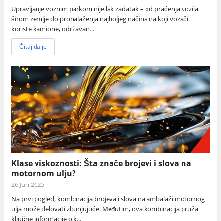
Upravljanje voznim parkom nije lak zadatak – od praćenja vozila
širom zemlje do pronalaženja najboljeg načina na koji vozači
koriste kamione, održavan...
Čitaj dalje
Klase viskoznosti: Šta znače brojevi i slova na
motornom ulju?
26 Jun 2025
Na prvi pogled, kombinacija brojeva i slova na ambalaži motornog
ulja može delovati zbunjujuće. Međutim, ova kombinacija pruža
ključne informacije o k...