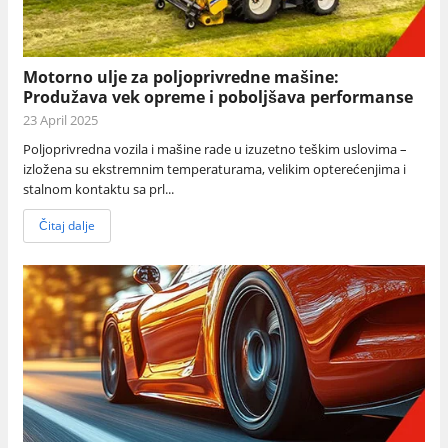
Motorno ulje za poljoprivredne mašine:
Produžava vek opreme i poboljšava performanse
23 April 2025
Poljoprivredna vozila i mašine rade u izuzetno teškim uslovima –
izložena su ekstremnim temperaturama, velikim opterećenjima i
stalnom kontaktu sa prl...
Čitaj dalje