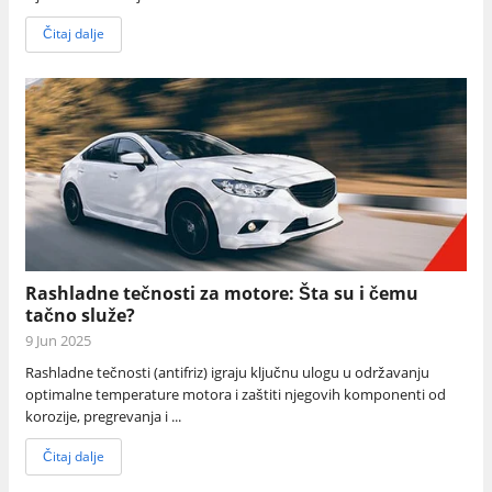
Čitaj dalje
Rashladne tečnosti za motore: Šta su i čemu
tačno služe?
9 Jun 2025
Rashladne tečnosti (antifriz) igraju ključnu ulogu u održavanju
optimalne temperature motora i zaštiti njegovih komponenti od
korozije, pregrevanja i ...
Čitaj dalje