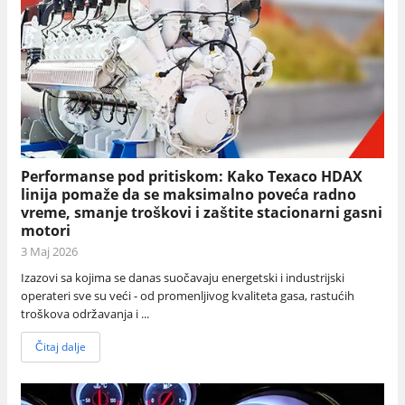
Performanse pod pritiskom: Kako Texaco HDAX
linija pomaže da se maksimalno poveća radno
vreme, smanje troškovi i zaštite stacionarni gasni
motori
3 Maj 2026
Izazovi sa kojima se danas suočavaju energetski i industrijski
operateri sve su veći - od promenljivog kvaliteta gasa, rastućih
troškova održavanja i ...
Čitaj dalje