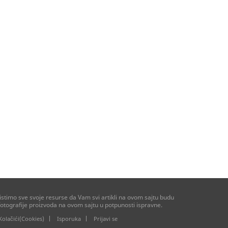
stimo sve svoje resurse da Vam svi artikli na ovom sajtu budu
otografije proizvoda na ovom sajtu u potpunosti ispravne.
Kolačići(Cookies)
Isporuka
Prijavi se