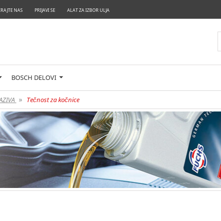
RAJTE NAS
PRIJAVI SE
ALAT ZA IZBOR ULJA
BOSCH DELOVI
»
MAZIVA
Tečnost za kočnice