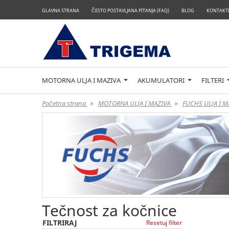
GLAVNA STRANA
ČESTO POSTAVLJANA PITANJA (FAQ)
BLOG
KONTAKTI
MOTORNA ULJA I MAZIVA
AKUMULATORI
FILTERI
»
»
Početna strana
MOTORNA ULJA I MAZIVA
FUCHS ULJA I 
Tečnost za kočnice
FILTRIRAJ
Resetuj filter