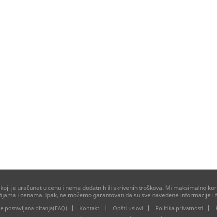
ji je uračunat u cenu i nema dodatnih ili skrivenih troškova. Mi maksimalno kori
afijama i cenama. Ipak, ne možemo garantovati da su sve navedene informacije i f
e postavljana pitanja(FAQ)
Kontakti
Opšti uslovi
Politika privatnosti