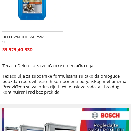
DELO SYN-TDL SAE 75W-
90
39.929,40 RSD
Texaco Delo ulja za zupčanike i menjačka ulja
Texaco ulja za zupčanike formulisana su tako da omoguće
pouzdan rad ovih važnih komponenti pogonskog mehanizma.
Predviđena su za industriju i teške uslove rada, ali i za dug
kontinuirani rad bez prekida.