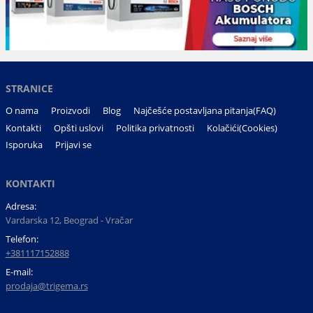
STRANICE
O nama
Proizvodi
Blog
Najčešće postavljana pitanja(FAQ)
Kontakti
Opšti uslovi
Politika privatnosti
Kolačići(Cookies)
Isporuka
Prijavi se
KONTAKTI
Adresa:
Vardarska 12, Beograd - Vračar
Telefon:
+381117152888
E-mail:
prodaja@trigema.rs