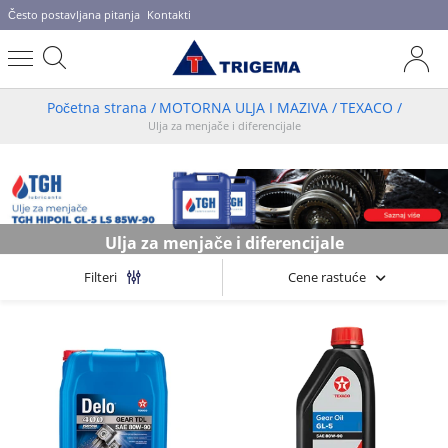
Često postavljana pitanja
Kontakti
Početna strana
/
MOTORNA ULJA I MAZIVA
/
TEXACO
/
Ulja za menjače i diferencijale
Ulja za menjače i diferencijale
Cene rastuće
Filteri