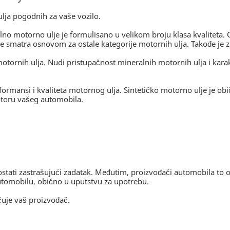
 ulja pogodnih za vaše vozilo.
no motorno ulje je formulisano u velikom broju klasa kvaliteta.
e smatra osnovom za ostale kategorije motornih ulja. Takođe je zn
otornih ulja. Nudi pristupačnost mineralnih motornih ulja i karakt
rformansi i kvaliteta motornog ulja. Sintetičko motorno ulje je ob
otoru vašeg automobila.
ati zastrašujući zadatak. Međutim, proizvođači automobila to 
automobilu, obično u uputstvu za upotrebu.
čuje vaš proizvođač.