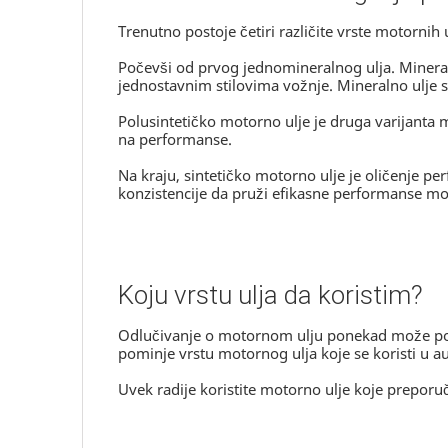
Trenutno postoje četiri različite vrste motornih
Počevši od prvog jednomineralnog ulja. Mineral
jednostavnim stilovima vožnje. Mineralno ulje s
Polusintetičko motorno ulje je druga varijanta m
na performanse.
Na kraju, sintetičko motorno ulje je oličenje pe
konzistencije da pruži efikasne performanse m
Koju vrstu ulja da koristim?
Odlučivanje o motornom ulju ponekad može post
pominje vrstu motornog ulja koje se koristi u 
Uvek radije koristite motorno ulje koje preporu