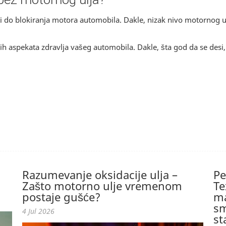
sti do blokiranja motora automobila. Dakle, nizak nivo motornog ul
h aspekata zdravlja vašeg automobila. Dakle, šta god da se desi, uv
Razumevanje oksidacije ulja –
Pe
Zašto motorno ulje vremenom
Te
postaje gušće?
ma
sm
4 Jul 2026
st