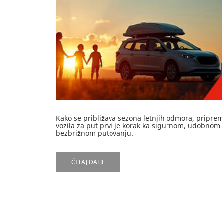
Kako se približava sezona letnjih odmora, pripre
vozila za put prvi je korak ka sigurnom, udobnom 
bezbrižnom putovanju.
ČITAJ DALJE