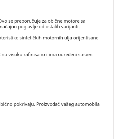
 Ovo se preporučuje za obične motore sa
ačajno poglavlje od ostalih varijanti.
eristike sintetičkih motornih ulja orijentisane
ično visoko rafinisano i ima određeni stepen
obično pokrivaju. Proizvođač vašeg automobila