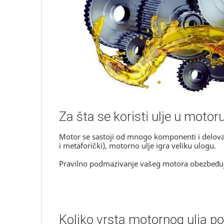
Za šta se koristi ulje u motor
Motor se sastoji od mnogo komponenti i delova k
i metaforički), motorno ulje igra veliku ulogu.
Pravilno podmazivanje vašeg motora obezbeđuje
Koliko vrsta motornog ulja po