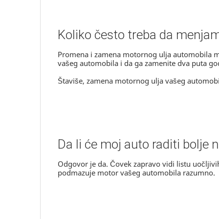
Koliko često treba da menja
Promena i zamena motornog ulja automobila može
vašeg automobila i da ga zamenite dva puta god
Štaviše, zamena motornog ulja vašeg automobil
Da li će moj auto raditi bolj
Odgovor je da. Čovek zapravo vidi listu uočlj
podmazuje motor vašeg automobila razumno.