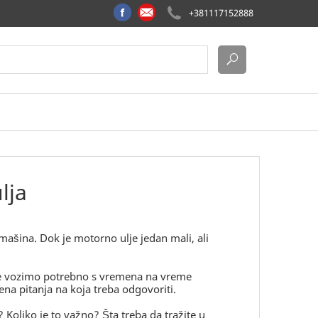
+381117152888
lja
ašina. Dok je motorno ulje jedan mali, ali
koje vozimo potrebno s vremena na vreme
na pitanja na koja treba odgovoriti.
? Koliko je to važno? Šta treba da tražite u