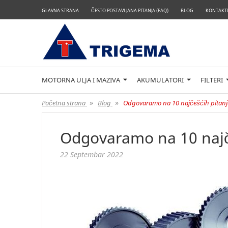
GLAVNA STRANA
ČESTO POSTAVLJANA PITANJA (FAQ)
BLOG
KONTAKTI
MOTORNA ULJA I MAZIVA
AKUMULATORI
FILTERI
»
»
Početna strana
Blog
Odgovaramo na 10 najčešćih pitanja
Odgovaramo na 10 najče
22 Septembar 2022