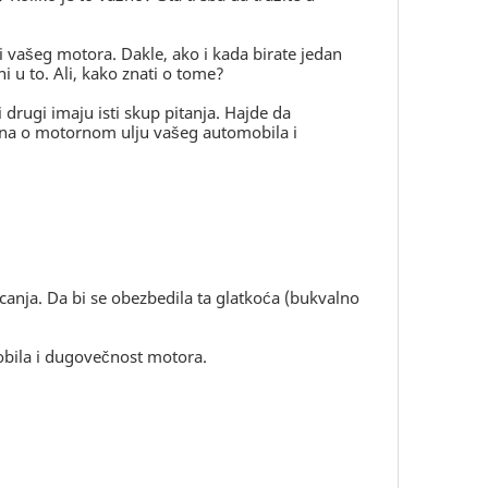
ti vašeg motora. Dakle, ako i kada birate jedan
i u to. Ali, kako znati o tome?
i drugi imaju isti skup pitanja. Hajde da
 na o motornom ulju vašeg automobila i
anja. Da bi se obezbedila ta glatkoća (bukvalno
obila i dugovečnost motora.