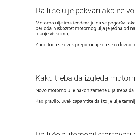
Da li se ulje pokvari ako ne v
Motorno ulje ima tendenciju da se pogorša t
perioda. Viskozitet motornog ulja je jedna od na
manje viskozno.
Zbog toga se uvek preporučuje da se redovno m
Kako treba da izgleda motorn
Novo motorno ulje nakon zamene ulja treba da iz
Kao pravilo, uvek zapamtite da što je ulje tamnije 
Da li će automobil startovati