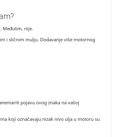
jam?
 Međutim, nije.
im i sličnim mulju. Dodavanje više motornog
zanemariti pojavu ovog znaka na vašoj
toma koji označavaju nizak nivo ulja u motoru su