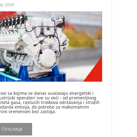
aj 2026
zovi sa kojima se danas suočavaju energetski i
ustrijski operateri sve su veći - od promenljivog
liteta gasa, rastućih troškova održavanja i strožih
ndarda emisija, do potrebe za maksimalnim
nim vremenom bez zastoja.
ČITAJ DALJE