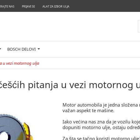
RAJTE NAS
PRIJAVI SE
ALAT ZA IZBOR ULJA
BOSCH DELOVI
 u vezi motornog ulja
šćih pitanja u vezi motornog u
Motor automobila je jedna složena m
važan aspekt te mašine.
Iako većina nas zna da je vozilu 
dopuniti motorno ulje, ostaju određe
Za šta se tačno koristi motorno ulje