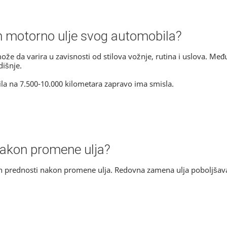
m motorno ulje svog automobila?
 da varira u zavisnosti od stilova vožnje, rutina i uslova. Međ
išnje.
a na 7.500-10.000 kilometara zapravo ima smisla.
e nakon promene ulja?
ivih prednosti nakon promene ulja. Redovna zamena ulja poboljš