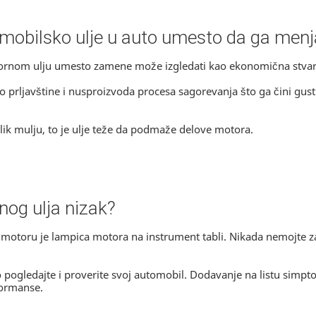
mobilsko ulje u auto umesto da ga men
ornom ulju umesto zamene može izgledati kao ekonomična stvar.
rljavštine i nusproizvoda procesa sagorevanja što ga čini gust
nalik mulju, to je ulje teže da podmaže delove motora.
nog ulja nizak?
 u motoru je lampica motora na instrument tabli. Nikada nemojte 
ro pogledajte i proverite svoj automobil. Dodavanje na listu simp
formanse.