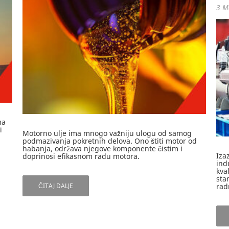
3 M
ma
i
Motorno ulje ima mnogo važniju ulogu od samog
podmazivanja pokretnih delova. Ono štiti motor od
habanja, održava njegove komponente čistim i
Iza
doprinosi efikasnom radu motora.
ind
kva
sta
ČITAJ DALJE
rad