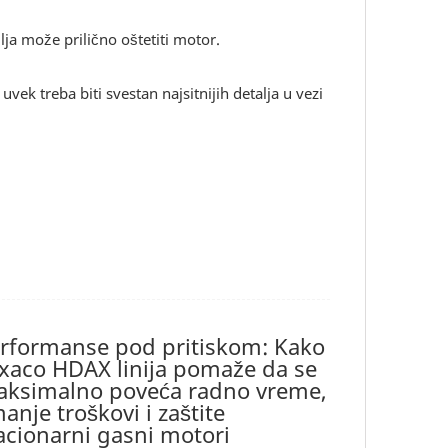
ja može prilično oštetiti motor.
ek treba biti svestan najsitnijih detalja u vezi
rformanse pod pritiskom: Kako
xaco HDAX linija pomaže da se
ksimalno poveća radno vreme,
anje troškovi i zaštite
acionarni gasni motori