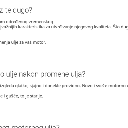
ozite dugo?
okom određenog vremenskog
jvažnijih karakteristika za utvrđivanje njegovog kvaliteta. Što d
enja ulje za vaš motor.
o ulje nakon promene ulja?
gleda glatko, sjajno i donekle providno. Novo i sveže motorno ul
i gušće, to je starije.
 bez motornog ulja?