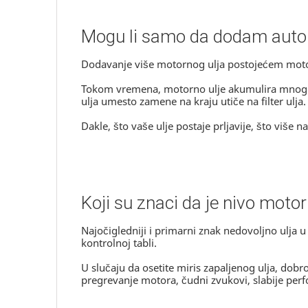
Mogu li samo da dodam auto
Dodavanje više motornog ulja postojećem mot
Tokom vremena, motorno ulje akumulira mnogo p
ulja umesto zamene na kraju utiče na filter ulja.
Dakle, što vaše ulje postaje prljavije, što više 
Koji su znaci da je nivo motor
Najočigledniji i primarni znak nedovoljno ulja
kontrolnoj tabli.
U slučaju da osetite miris zapaljenog ulja, dob
pregrevanje motora, čudni zvukovi, slabije per