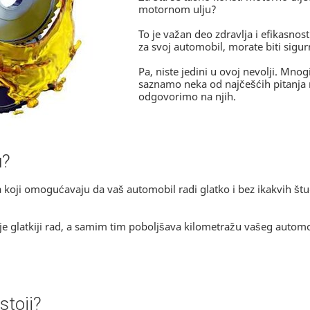
motornom ulju?
To je važan deo zdravlja i efikasnos
za svoj automobil, morate biti sigurn
Pa, niste jedini u ovoj nevolji. Mnog
saznamo neka od najčešćih pitanja
odgovorimo na njih.
u?
oji omogućavaju da vaš automobil radi glatko i bez ikakvih štuc
 glatkiji rad, a samim tim poboljšava kilometražu vašeg autom
stoji?