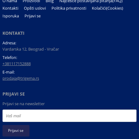
O nama
Proizvodi
Blog
Najčešće postavljana pitanja(FAQ)
Kontakti
Opšti uslovi
Politika privatnosti
Kolačići(Cookies)
Isporuka
Prijavi se
KONTAKTI
Adresa:
Vardarska 12, Beograd - Vračar
Telefon:
+381117152888
E-mail:
prodaja@trigema.rs
PRIJAVI SE
Prijavi se na newsletter
Prijavi se