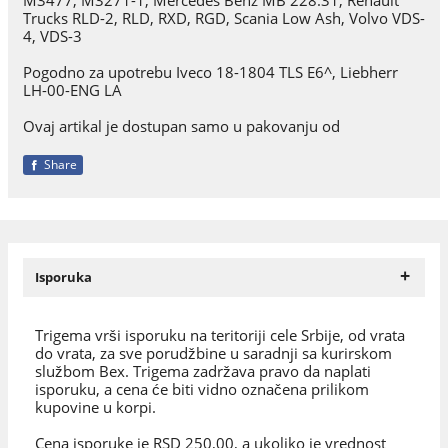
Trucks RLD-2, RLD, RXD, RGD, Scania Low Ash, Volvo VDS-
4, VDS-3
Pogodno za upotrebu Iveco 18-1804 TLS E6^, Liebherr
LH-00-ENG LA
Ovaj artikal je dostupan samo u pakovanju od
Share
+
Isporuka
Trigema vrši isporuku na teritoriji cele Srbije, od vrata
do vrata, za sve porudžbine u saradnji sa kurirskom
službom Bex. Trigema zadržava pravo da naplati
isporuku, a cena će biti vidno označena prilikom
kupovine u korpi.
Cena isporuke je RSD 250,00, a ukoliko je vrednost