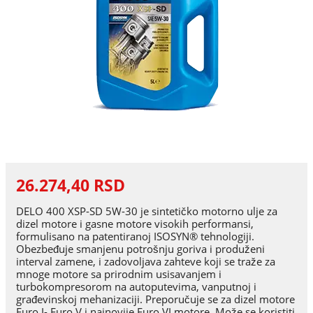
26.274,40 RSD
DELO 400 XSP-SD 5W-30 je sintetičko motorno ulje za
dizel motore i gasne motore visokih performansi,
formulisano na patentiranoj ISOSYN® tehnologiji.
Obezbeđuje smanjenu potrošnju goriva i produženi
interval zamene, i zadovoljava zahteve koji se traže za
mnoge motore sa prirodnim usisavanjem i
turbokompresorom na autoputevima, vanputnoj i
građevinskoj mehanizaciji. Preporučuje se za dizel motore
Euro I- Euro V i najnovije Euro VI motore. Može se koristiti