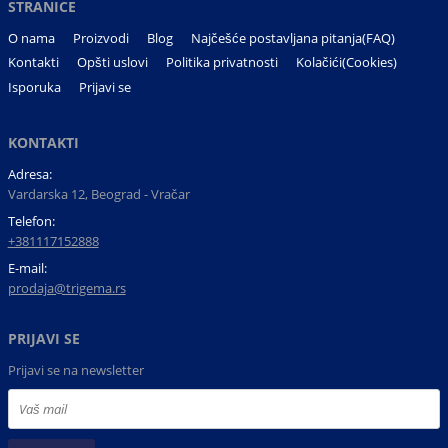
STRANICE
O nama
Proizvodi
Blog
Najčešće postavljana pitanja(FAQ)
Kontakti
Opšti uslovi
Politika privatnosti
Kolačići(Cookies)
Isporuka
Prijavi se
KONTAKTI
Adresa:
Vardarska 12, Beograd - Vračar
Telefon:
+381117152888
E-mail:
prodaja@trigema.rs
PRIJAVI SE
Prijavi se na newsletter