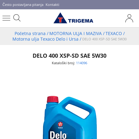
Često postavljana pitanja
Kontakti
Početna strana
/
MOTORNA ULJA I MAZIVA
/
TEXACO
/
Motorna ulja Texaco Delo i Ursa
/
DELO 400 XSP-SD SAE 5W30
DELO 400 XSP-SD SAE 5W30
Kataloški broj:
114096