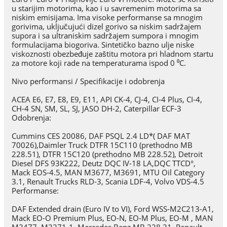
u starijim motorima, kao i u savremenim motorima sa
niskim emisijama. Ima visoke performanse sa mnogim
gorivima, uključujući dizel gorivo sa niskim sadržajem
supora i sa ultraniskim sadržajem sumpora i mnogim
formulacijama biogoriva. Sintetičko bazno ulje niske
viskoznosti obezbeđuje zaštitu motora pri hladnom startu
za motore koji rade na temperaturama ispod 0 ⁰C.
Nivo performansi / Specifikacije i odobrenja
ACEA E6, E7, E8, E9, E11, API CK-4, CJ-4, CI-4 Plus, CI-4,
CH-4 SN, SM, SL, SJ, JASO DH-2, Caterpillar ECF-3
Odobrenja:
Cummins CES 20086, DAF PSQL 2.4 LD*( DAF MAT
70026),Daimler Truck DTFR 15C110 (prethodno MB
228.51), DTFR 15C120 (prethodno MB 228.52), Detroit
Diesel DFS 93K222, Deutz DQC IV-18 LA,DQC TTCD°,
Mack EOS-4.5, MAN M3677, M3691, MTU Oil Category
3.1, Renault Trucks RLD-3, Scania LDF-4, Volvo VDS-4.5
Performanse:
DAF Extended drain (Euro IV to VI), Ford WSS-M2C213-A1,
Mack EO-O Premium Plus, EO-N, EO-M Plus, EO-M , MAN
M3477, M3271-1, Mercedes Benz MB 228.31, Renault