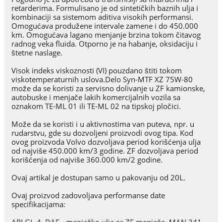
retarderima. Formulisano je od sintetičkih baznih ulja i
kombinaciji sa sistemom aditiva visokih performansi.
Omogućava produžene intervale zamene i do 450.000
km. Omogućava lagano menjanje brzina tokom čitavog
radnog veka fluida. Otporno je na habanje, oksidaciju i
štetne naslage.
Visok indeks viskoznosti (VI) pouzdano štiti tokom
viskotemperaturnih uslova.Delo Syn-MTF XZ 75W-80
može da se koristi za servisno dolivanje u ZF kamionske,
autobuske i menjače lakih komercijalnih vozila sa
oznakom TE-ML 01 ili TE-ML 02 na tipskoj pločici.
Može da se koristi i u aktivnostima van puteva, npr. u
rudarstvu, gde su dozvoljeni proizvodi ovog tipa. Kod
ovog proizvoda Volvo dozvoljava period korišćenja ulja
od najviše 450.000 km/3 godine. ZF dozvoljava period
korišćenja od najviše 360.000 km/2 godine.
Ovaj artikal je dostupan samo u pakovanju od 20L.
Ovaj proizvod zadovoljava performanse date
specifikacijama:
API GL-4, DAF - menjačko ulje za ZF menjače, MAN 341