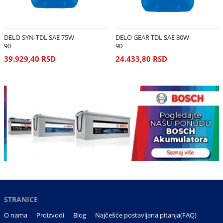
DELO SYN-TDL SAE 75W-
DELO GEAR TDL SAE 80W-
90
90
39.929,40 RSD
24.433,80 RSD
STRANICE
O nama
Proizvodi
Blog
Najčešće postavljana pitanja(FAQ)