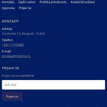
Kontakti
Opšti uslovi
Politika privatnosti
Kolačići(Cookies)
Isporuka
Prijavi se
KONTAKTI
Adresa:
Vardarska 12, Beograd - Vračar
Telefon:
+381117152888
E-mail:
prodaja@trigema.rs
PRIJAVI SE
Prijavi se na newsletter
Prijavi se