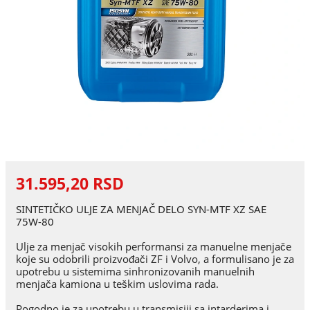
31.595,20 RSD
SINTETIČKO ULJE ZA MENJAČ DELO SYN-MTF XZ SAE
75W-80
Ulje za menjač visokih performansi za manuelne menjače
koje su odobrili proizvođači ZF i Volvo, a formulisano je za
upotrebu u sistemima sinhronizovanih manuelnih
menjača kamiona u teškim uslovima rada.
Pogodno je za upotrebu u transmisiji sa intarderima i