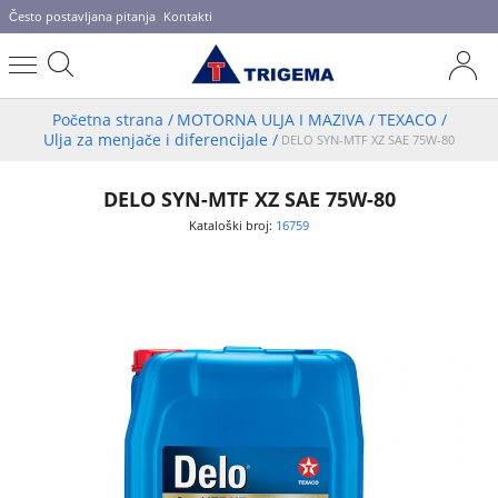
Često postavljana pitanja
Kontakti
Početna strana
/
MOTORNA ULJA I MAZIVA
/
TEXACO
/
Ulja za menjače i diferencijale
/
DELO SYN-MTF XZ SAE 75W-80
DELO SYN-MTF XZ SAE 75W-80
Kataloški broj:
16759