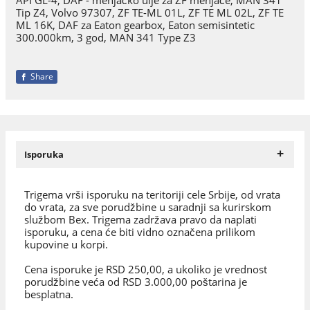
Tip Z4, Volvo 97307, ZF TE-ML 01L, ZF TE ML 02L, ZF TE
ML 16K, DAF za Eaton gearbox, Eaton semisintetic
300.000km, 3 god, MAN 341 Type Z3
Share
+
Isporuka
Trigema vrši isporuku na teritoriji cele Srbije, od vrata
do vrata, za sve porudžbine u saradnji sa kurirskom
službom Bex. Trigema zadržava pravo da naplati
isporuku, a cena će biti vidno označena prilikom
kupovine u korpi.
Cena isporuke je RSD 250,00, a ukoliko je vrednost
porudžbine veća od RSD 3.000,00 poštarina je
besplatna.