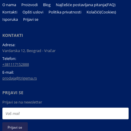
O nama
Proizvodi
Blog
Najčešće postavljana pitanja(FAQ)
Kontakti
Opšti uslovi
Politika privatnosti
Kolačići(Cookies)
Isporuka
Prijavi se
KONTAKTI
Adresa:
Vardarska 12, Beograd - Vračar
Telefon:
+381117152888
E-mail:
prodaja@trigema.rs
PRIJAVI SE
Prijavi se na newsletter
Prijavi se