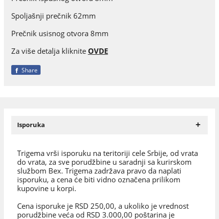
Spoljašnji prečnik 62mm
Prečnik usisnog otvora 8mm
Za više detalja kliknite
OVDE
Share
+
Isporuka
Trigema vrši isporuku na teritoriji cele Srbije, od vrata
do vrata, za sve porudžbine u saradnji sa kurirskom
službom Bex. Trigema zadržava pravo da naplati
isporuku, a cena će biti vidno označena prilikom
kupovine u korpi.
Cena isporuke je RSD 250,00, a ukoliko je vrednost
porudžbine veća od RSD 3.000,00 poštarina je