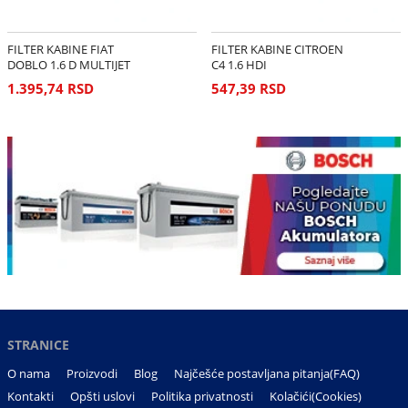
FILTER KABINE FIAT
FILTER KABINE CITROEN
DOBLO 1.6 D MULTIJET
C4 1.6 HDI
1.395,74 RSD
547,39 RSD
STRANICE
O nama
Proizvodi
Blog
Najčešće postavljana pitanja(FAQ)
Kontakti
Opšti uslovi
Politika privatnosti
Kolačići(Cookies)