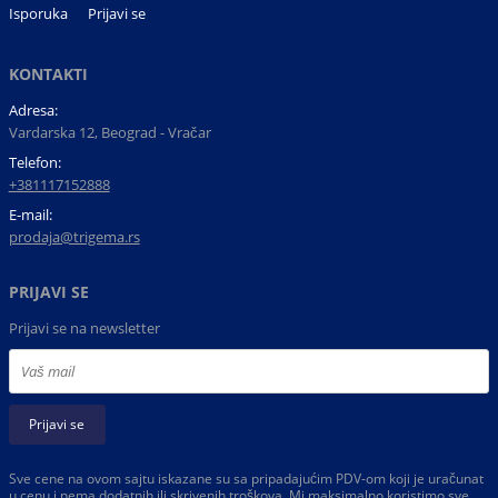
Isporuka
Prijavi se
KONTAKTI
Adresa:
Vardarska 12, Beograd - Vračar
Telefon:
+381117152888
E-mail:
prodaja@trigema.rs
PRIJAVI SE
Prijavi se na newsletter
Prijavi se
Sve cene na ovom sajtu iskazane su sa pripadajućim PDV-om koji je uračunat
u cenu i nema dodatnih ili skrivenih troškova. Mi maksimalno koristimo sve