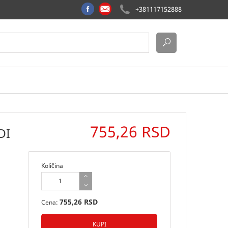
+381117152888
755,26 RSD
DI
Količina
755,26 RSD
Cena: