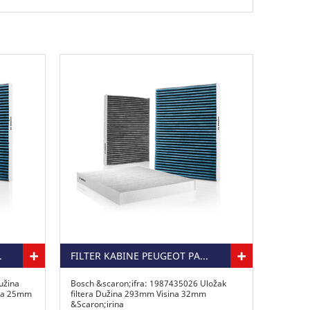
+
+
 1.6 HDI
FILTER KABINE PEUGEOT PARTNER 1.6 HDI
užina
Bosch &scaron;ifra: 1987435026 Uložak
na 25mm
filtera Dužina 293mm Visina 32mm
&Scaron;irina