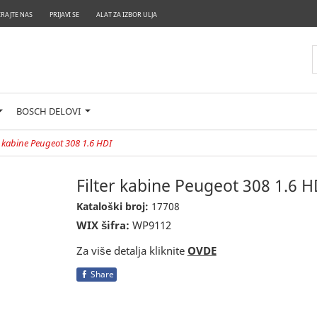
RAJTE NAS
PRIJAVI SE
ALAT ZA IZBOR ULJA
BOSCH DELOVI
er kabine Peugeot 308 1.6 HDI
Filter kabine Peugeot 308 1.6 H
Kataloški broj:
17708
WIX šifra:
WP9112
Za više detalja kliknite
OVDE
Share