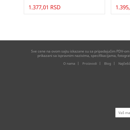
1.377,01 RSD
1.395
Sve cene na ovom sajtu iskazane su sa pripadajućim PDV-om ko
prikazani sa ispravnim nazivima, specifikacijama, fotogr
O nama
Proizvodi
Blog
Najčešć