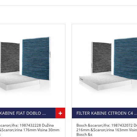
+
FILTER KABINE FIAT DOBLO 1.6 D MULTIJET
FILTER KABINE CITROEN C4
caron;ifra: 1987432228 Dužina
Bosch &scaron;ifra: 1987432072 D
Scaron;irina 176mm Visina 30mm
216mm &Scaron;irina 163mm Visi
s
Bosch &s