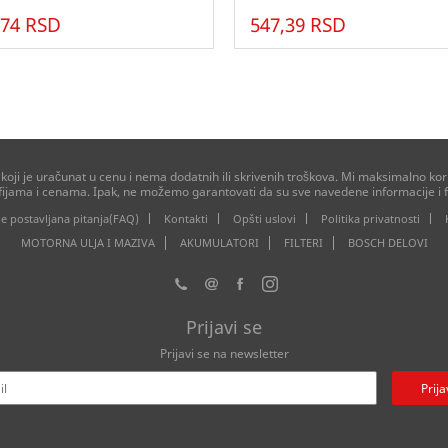
,74 RSD
547,39 RSD
ji je uračunat u cenu i nema dodatnih ili skrivenih troškova. Mi maksimalno kori
afijama i cenama. Ipak, ne možemo garantovati da su sve navedene informacije i f
e postavljana pitanja(FAQ)
Kontakti
Opšti uslovi
Politika privatnosti
MOTORNA ULJA I MAZIVA
AKUMULATORI
FILTERI
BOSCH DELOVI
Prijavi se
Prijavi se na newsletter
Prija