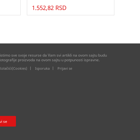
1.552,82 RSD
stimo sve svoje resurse da Vam svi artikli na ovom sajtu budu
otografije proizvoda na ovom sajtu u potpunosti ispravne.
Kolačići(Cookies)
Isporuka
Prijavi se
vi se