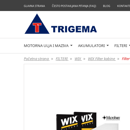
GLAVNA STRANA
ČESTO POSTAVLJANA PITANJA (FAQ)
BLOG
KONTAKTI
MOTORNA ULJA I MAZIVA
AKUMULATORI
FILTERI
»
»
»
»
Početna strana
FILTERI
WIX
WIX Filter kabine
Filt