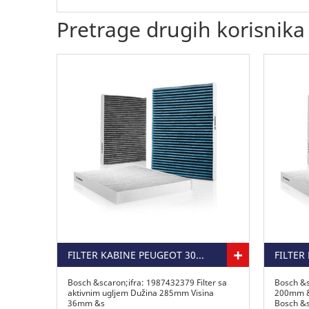
Pretrage drugih korisnika
+
FILTER KABINE PEUGEOT 307 2.0 HDI SA AKTIVNIM UGLJEM
Bosch &scaron;ifra: 1987432379 Filter sa
Bosch &s
aktivnim ugljem Dužina 285mm Visina
200mm &
36mm &s
Bosch &