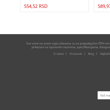
554,52 RSD
589,9
Sve cene na ovom sajtu iskazane su sa pripadajućim PDV-om ko
prikazani sa ispravnim nazivima, specifikacijama, fotogr
O nama
Proizvodi
Blog
Najčešć