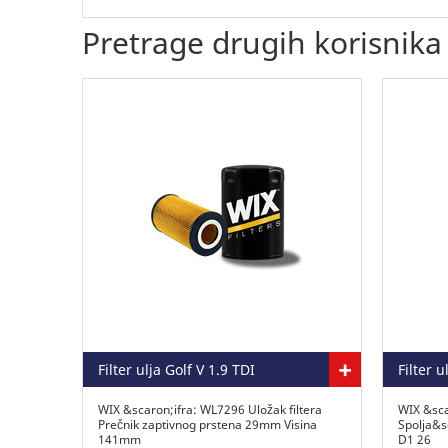
Pretrage drugih korisnika
+
Filter ulja Golf V 1.9 TDI
WIX &scaron;ifra: WL7296 Uložak filtera
WIX &sca
Prečnik zaptivnog prstena 29mm Visina
Spolja&
141mm
D1 26