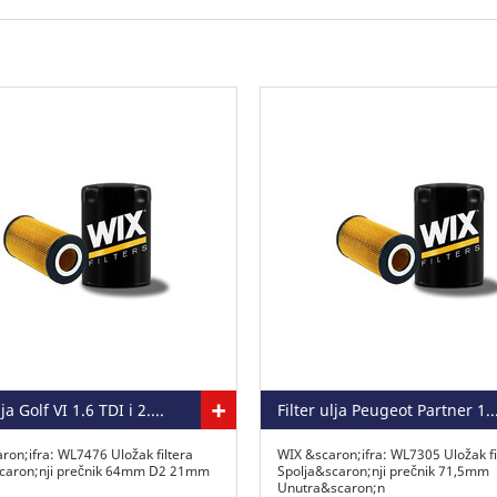
+
Filter ulja Golf VI 1.6 TDI i 2.0 TDI
Filter ulja Peugeot Partner 1
ron;ifra: WL7476 Uložak filtera
WIX &scaron;ifra: WL7305 Uložak fi
scaron;nji prečnik 64mm D2 21mm
Spolja&scaron;nji prečnik 71,5mm
Unutra&scaron;n