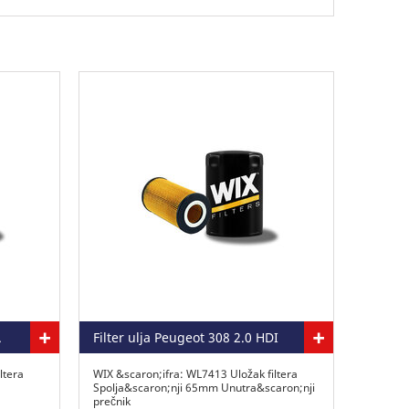
+
+
.6 HDI
Filter ulja Peugeot 308 2.0 HDI
ltera
WIX &scaron;ifra: WL7413 Uložak filtera
Spolja&scaron;nji 65mm Unutra&scaron;nji
prečnik