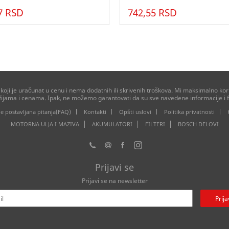
7 RSD
742,55 RSD
ji je uračunat u cenu i nema dodatnih ili skrivenih troškova. Mi maksimalno kori
afijama i cenama. Ipak, ne možemo garantovati da su sve navedene informacije i f
e postavljana pitanja(FAQ)
Kontakti
Opšti uslovi
Politika privatnosti
MOTORNA ULJA I MAZIVA
AKUMULATORI
FILTERI
BOSCH DELOVI
Prijavi se
Prijavi se na newsletter
Prija