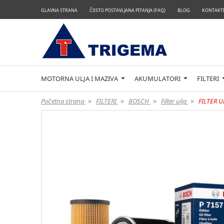
GLAVNA STRANA
ČESTO POSTAVLJANA PITANJA (FAQ)
BLOG
KONTAKTI
MOTORNA ULJA I MAZIVA
AKUMULATORI
FILTERI
»
»
»
»
Početna strana
FILTERI
BOSCH
Filter ulja
FILTER U