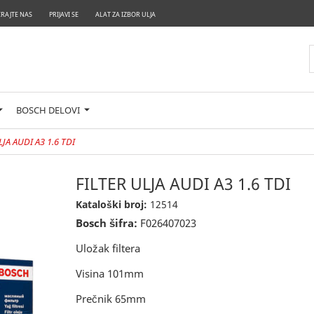
RAJTE NAS
PRIJAVI SE
ALAT ZA IZBOR ULJA
BOSCH DELOVI
LJA AUDI A3 1.6 TDI
FILTER ULJA AUDI A3 1.6 TDI
Kataloški broj:
12514
Bosch šifra:
F026407023
Uložak filtera
Visina 101mm
Prečnik 65mm