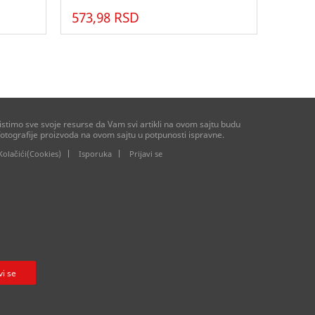
573,98 RSD
stimo sve svoje resurse da Vam svi artikli na ovom sajtu budu
otografije proizvoda na ovom sajtu u potpunosti ispravne.
Kolačići(Cookies)
Isporuka
Prijavi se
vi se