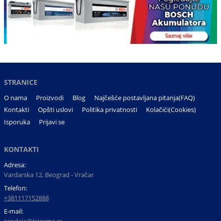
STRANICE
O nama
Proizvodi
Blog
Najčešće postavljana pitanja(FAQ)
Kontakti
Opšti uslovi
Politika privatnosti
Kolačići(Cookies)
Isporuka
Prijavi se
KONTAKTI
Adresa:
Vardarska 12, Beograd - Vračar
Telefon:
+381117152888
E-mail: