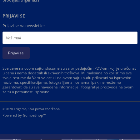
prodaja@trigema.rs
PRIJAVI SE
Prijavi se na newsletter
Prijavi se
Sve cene na ovom sajtu iskazane su sa pripadajućim PDV-om koji je uračunat
u cenu i nema dodatnih ili skrivenih troškova. Mi maksimalno koristimo sve
svoje resurse da Vam svi artikli na ovom sajtu budu prikazani sa ispravnim
nazivima, specifikacijama, fotografijama i cenama. Ipak, ne možemo
garantovati da su sve navedene informacije i fotografije proizvoda na ovom
sajtu u potpunosti ispravne.
©2020 Trigema, Sva prava zadržana
Powered by
GombaShop™