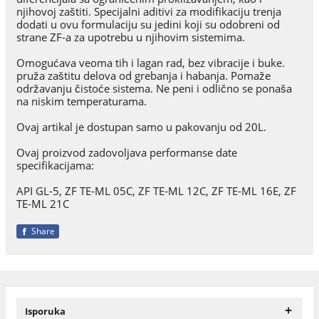
njihovoj zaštiti. Specijalni aditivi za modifikaciju trenja
dodati u ovu formulaciju su jedini koji su odobreni od
strane ZF-a za upotrebu u njihovim sistemima.
Omogućava veoma tih i lagan rad, bez vibracije i buke.
pruža zaštitu delova od grebanja i habanja. Pomaže
održavanju čistoće sistema. Ne peni i odlično se ponaša
na niskim temperaturama.
Ovaj artikal je dostupan samo u pakovanju od 20L.
Ovaj proizvod zadovoljava performanse date
specifikacijama:
API GL-5, ZF TE-ML 05C, ZF TE-ML 12C, ZF TE-ML 16E, ZF
TE-ML 21C
Share
+
Isporuka