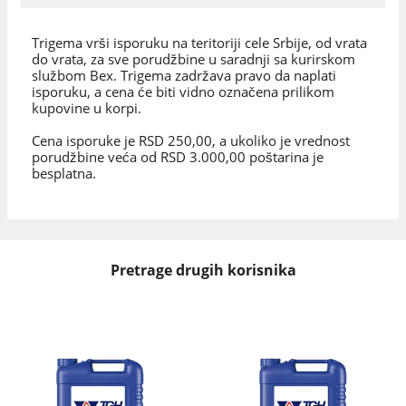
Trigema vrši isporuku na teritoriji cele Srbije, od vrata
do vrata, za sve porudžbine u saradnji sa kurirskom
službom Bex. Trigema zadržava pravo da naplati
isporuku, a cena će biti vidno označena prilikom
kupovine u korpi.
Cena isporuke je RSD 250,00, a ukoliko je vrednost
porudžbine veća od RSD 3.000,00 poštarina je
besplatna.
Pretrage drugih korisnika