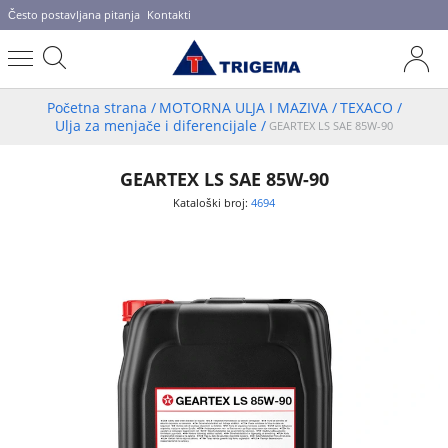
Često postavljana pitanja
Kontakti
Početna strana
/
MOTORNA ULJA I MAZIVA
/
TEXACO
/
Ulja za menjače i diferencijale
/
GEARTEX LS SAE 85W-90
GEARTEX LS SAE 85W-90
Kataloški broj:
4694