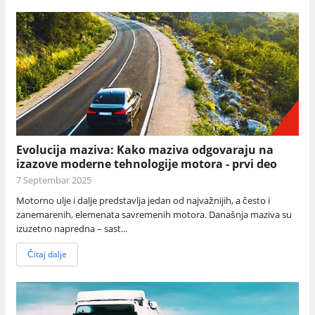
Evolucija maziva: Kako maziva odgovaraju na
izazove moderne tehnologije motora - prvi deo
7 Septembar 2025
Motorno ulje i dalje predstavlja jedan od najvažnijih, a često i
zanemarenih, elemenata savremenih motora. Današnja maziva su
izuzetno napredna – sast...
Čitaj dalje