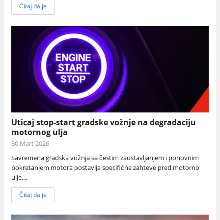
Čitaj dalje
Uticaj stop-start gradske vožnje na degradaciju
motornog ulja
30 Mart 2026
Savremena gradska vožnja sa čestim zaustavljanjem i ponovnim
pokretanjem motora postavlja specifične zahteve pred motorno
ulje....
Čitaj dalje