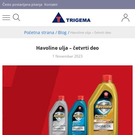
Često postavljana pitanja
Kontakti
Početna strana
/
Blog
/
Havoline ulja – četvrti deo
Havoline ulja – četvrti deo
1 Novembar 2023