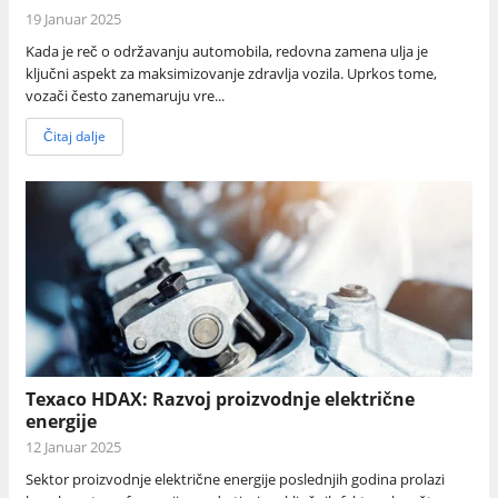
19 Januar 2025
Kada je reč o održavanju automobila, redovna zamena ulja je
ključni aspekt za maksimizovanje zdravlja vozila. Uprkos tome,
vozači često zanemaruju vre...
Čitaj dalje
Texaco HDAX: Razvoj proizvodnje električne
energije
12 Januar 2025
Sektor proizvodnje električne energije poslednjih godina prolazi