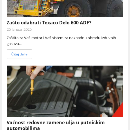
Zašto odabrati Texaco Delo 600 ADF?
25 Januar 2025
Zaštita za Vaš motor i Vaš sistem za naknadnu obradu izduvnih
gasova....
Čitaj dalje
Važnost redovne zamene ulja u putničkim
automobilima