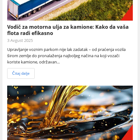
Vodič za motorna ulja za kamione: Kako da vaša
flota radi efikasno
3 Avgust 2025
Upravljanje voznim parkom nije lak zadatak – od praćenja vozila
širom zemlje do pronalaženja najboljeg načina na koji vozači
koriste kamione, održavan...
Čitaj dalje