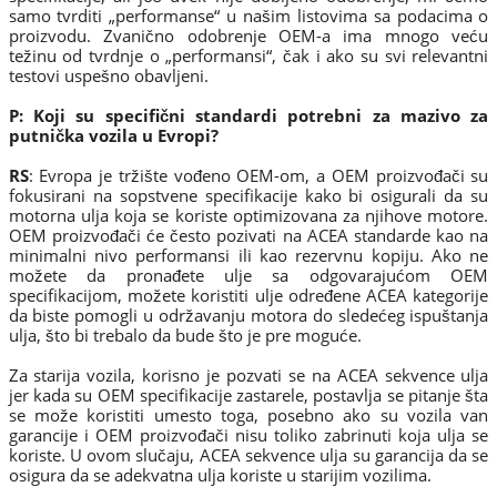
samo tvrditi „performanse“ u našim listovima sa podacima o
proizvodu. Zvanično odobrenje OEM-a ima mnogo veću
težinu od tvrdnje o „performansi“, čak i ako su svi relevantni
testovi uspešno obavljeni.
P: Koji su specifični standardi potrebni za mazivo za
putnička vozila u Evropi?
RS
: Evropa je tržište vođeno OEM-om, a OEM proizvođači su
fokusirani na sopstvene specifikacije kako bi osigurali da su
motorna ulja koja se koriste optimizovana za njihove motore.
OEM proizvođači će često pozivati na ACEA standarde kao na
minimalni nivo performansi ili kao rezervnu kopiju. Ako ne
možete da pronađete ulje sa odgovarajućom OEM
specifikacijom, možete koristiti ulje određene ACEA kategorije
da biste pomogli u održavanju motora do sledećeg ispuštanja
ulja, što bi trebalo da bude što je pre moguće.
Za starija vozila, korisno je pozvati se na ACEA sekvence ulja
jer kada su OEM specifikacije zastarele, postavlja se pitanje šta
se može koristiti umesto toga, posebno ako su vozila van
garancije i OEM proizvođači nisu toliko zabrinuti koja ulja se
koriste. U ovom slučaju, ACEA sekvence ulja su garancija da se
osigura da se adekvatna ulja koriste u starijim vozilima.