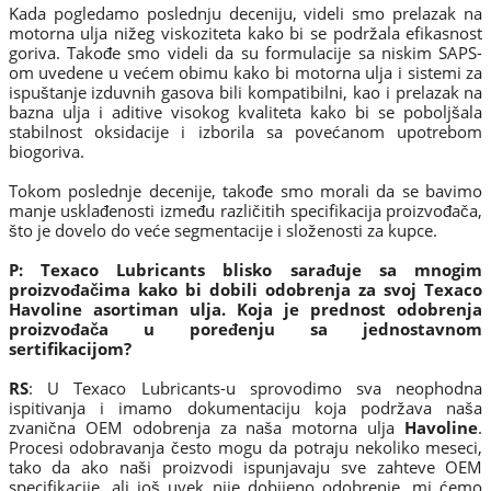
Kada pogledamo poslednju deceniju, videli smo prelazak na
motorna ulja nižeg viskoziteta kako bi se podržala efikasnost
goriva. Takođe smo videli da su formulacije sa niskim SAPS-
om uvedene u većem obimu kako bi motorna ulja i sistemi za
ispuštanje izduvnih gasova bili kompatibilni, kao i prelazak na
bazna ulja i aditive visokog kvaliteta kako bi se poboljšala
stabilnost oksidacije i izborila sa povećanom upotrebom
biogoriva.
Tokom poslednje decenije, takođe smo morali da se bavimo
manje usklađenosti između različitih specifikacija proizvođača,
što je dovelo do veće segmentacije i složenosti za kupce.
P: Texaco Lubricants blisko sarađuje sa mnogim
proizvođačima kako bi dobili odobrenja za svoj Texaco
Havoline asortiman ulja. Koja je prednost odobrenja
proizvođača u poređenju sa jednostavnom
sertifikacijom?
RS
: U Texaco Lubricants-u sprovodimo sva neophodna
ispitivanja i imamo dokumentaciju koja podržava naša
zvanična OEM odobrenja za naša motorna ulja
Havoline
.
Procesi odobravanja često mogu da potraju nekoliko meseci,
tako da ako naši proizvodi ispunjavaju sve zahteve OEM
specifikacije, ali još uvek nije dobijeno odobrenje, mi ćemo