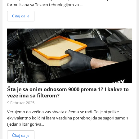
formulisana sa Texaco tehnologijom za ...
Čitaj dalje
Šta je sa onim odnosom 9000 prema 1? I kakve to
veze ima sa filterom?
9 Februar 2025
Verujemo da većina vas shvata o čemu se radi. To je otprilike
ekvivalentno količini litara vazduha potrebnoj da se sagori samo 1
(jedan!) litar goriva...
Čitaj dalje