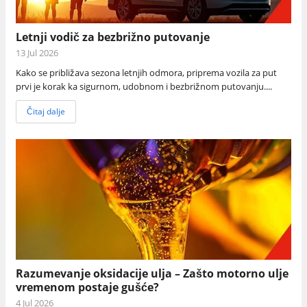
Letnji vodič za bezbrižno putovanje
13 Jul 2026
Kako se približava sezona letnjih odmora, priprema vozila za put
prvi je korak ka sigurnom, udobnom i bezbrižnom putovanju....
Čitaj dalje
Razumevanje oksidacije ulja – Zašto motorno ulje
vremenom postaje gušće?
4 Jul 2026