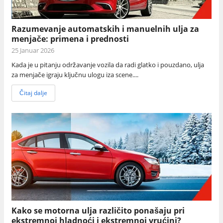
Razumevanje automatskih i manuelnih ulja za
menjače: primena i prednosti
25 Januar 2026
Kada je u pitanju održavanje vozila da radi glatko i pouzdano, ulja
za menjače igraju ključnu ulogu iza scene....
Čitaj dalje
Kako se motorna ulja različito ponašaju pri
ekstremnoj hladnoći i ekstremnoj vrućini?