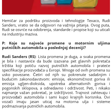
Hemičar za podršku proizvoda i tehnologije Texaco, Rudi
Sanders, vratio se da odgovori na važnija pitanja. Ovog puta,
Rudi se osvrće na odobrenja, standarde i propise koji su uticali
na industriju maziva.
P: Koje su najveće promene u motornim uljima
putničkih automobila u poslednjoj deceniji?
Rudi Sanders (RS)
: Lista promena je duga, a svaka promena
je bila i nastaviće da bude izazvana pet glavnih pokretača
tržišta koji potiču razvoj putničkih automobila i prateće
specifikacije proizvođača u Evropi. Mnoge od ovih promena su
usko povezane. Četiri od njih su pokrenute sadašnjim i
budućim zakonodavstvom: emisije, ekonomičnost goriva ili
emisija ugljen-dioksida, upotreba alternativnih goriva i
pogonskih sklopova, a odnedavno i održivost. Peti, i nikako
najmanje važan pokretač, je izdržljivost. Trajnost zahtevaju i
proizvođači automobila i sami kupci krajnjih korisnika. Ovi
vozači imaju jasan uticaj na motorna ulja i sisteme
podmazivanja putničkih automobila.