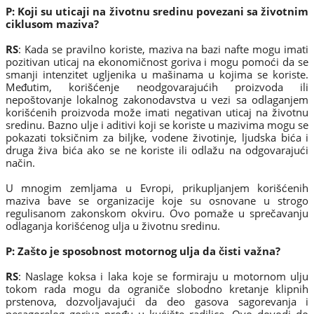
P: Koji su uticaji na životnu sredinu povezani sa životnim
ciklusom maziva?
RS
: Kada se pravilno koriste, maziva na bazi nafte mogu imati
pozitivan uticaj na ekonomičnost goriva i mogu pomoći da se
smanji intenzitet ugljenika u mašinama u kojima se koriste.
Međutim, korišćenje neodgovarajućih proizvoda ili
nepoštovanje lokalnog zakonodavstva u vezi sa odlaganjem
korišćenih proizvoda može imati negativan uticaj na životnu
sredinu. Bazno ulje i aditivi koji se koriste u mazivima mogu se
pokazati toksičnim za biljke, vodene životinje, ljudska bića i
druga živa bića ako se ne koriste ili odlažu na odgovarajući
način.
U mnogim zemljama u Evropi, prikupljanjem korišćenih
maziva bave se organizacije koje su osnovane u strogo
regulisanom zakonskom okviru. Ovo pomaže u sprečavanju
odlaganja korišćenog ulja u životnu sredinu.
P: Zašto je sposobnost motornog ulja da čisti važna?
RS
: Naslage koksa i laka koje se formiraju u motornom ulju
tokom rada mogu da ograniče slobodno kretanje klipnih
prstenova, dozvoljavajući da deo gasova sagorevanja i
nesagorelog goriva prođu u kućište radilice. Ovo dovodi do