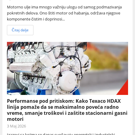
Motorno ulje ima mnogo važniju ulogu od samog podmazivanja
pokretnih delova. Ono štiti motor od habanja, održava njegove
komponente čistim i doprinosi...
Čitaj dalje
Performanse pod pritiskom: Kako Texaco HDAX
linija pomaže da se maksimalno poveća radno
vreme, smanje troškovi i zaštite stacionarni gasni
motori
3 Maj 2026
Izazovi sa kojima se danas suočavaju energetski i industrijski