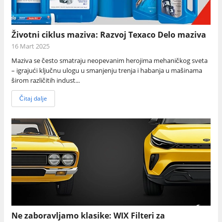
Životni ciklus maziva: Razvoj Texaco Delo maziva
16 Mart 2025
Maziva se često smatraju neopevanim herojima mehaničkog sveta
– igrajući ključnu ulogu u smanjenju trenja i habanja u mašinama
širom različitih indust...
Čitaj dalje
Ne zaboravljamo klasike: WIX Filteri za