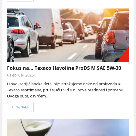
Fokus na… Texaco Havoline ProDS M SAE 5W-30
6 Februar 2025
U ovoj seriji članaka detaljnije istražujemo neke od proizvoda iz
Texaco asortimana, pružajući uvid u njihove prednosti i primenu.
Ovoga puta, osvrćem...
Čitaj dalje