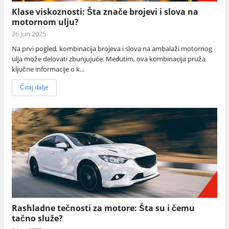
Klase viskoznosti: Šta znače brojevi i slova na
motornom ulju?
26 Jun 2025
Na prvi pogled, kombinacija brojeva i slova na ambalaži motornog
ulja može delovati zbunjujuće. Međutim, ova kombinacija pruža
ključne informacije o k...
Čitaj dalje
Rashladne tečnosti za motore: Šta su i čemu
tačno služe?