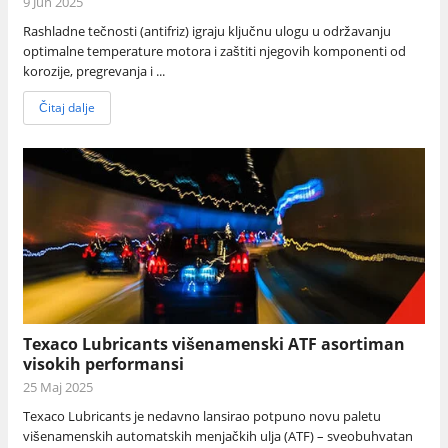
9 Jun 2025
Rashladne tečnosti (antifriz) igraju ključnu ulogu u održavanju
optimalne temperature motora i zaštiti njegovih komponenti od
korozije, pregrevanja i ...
Čitaj dalje
Texaco Lubricants višenamenski ATF asortiman
visokih performansi
25 Maj 2025
Texaco Lubricants je nedavno lansirao potpuno novu paletu
višenamenskih automatskih menjačkih ulja (ATF) – sveobuhvatan