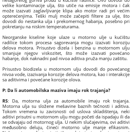
velike kontaminacije ulja, što utiče na emisije motora i čak
može izazvati zaglavljivanje klipa ako motor radi pri većim
opterećenjima. Teški mulj može začepiti filtere za ulje, što
dovodi do nestanka ulja i prekomernog habanja, posebno pri
pokretanju na niskim temperaturama.
Neorganske kiseline koje ulaze u motorno ulje u kućištu
radilice tokom procesa sagorevanja mogu izazvati koroziju
delova motora. Prisustvo dizela i benzina u motornom ulju
smanjuje njegov viskozitet, što može izazvati povećano
habanje, dok naknadni pad nivoa aditiva pruža manju zaštitu.
Prisustvo biodizela u motornom ulju dovodi do povećanog
nivoa vode, izazivanja korozije delova motora, kao i interakcije
sa aditivima i povećane korozije olova.
P: Da li automobilska maziva imaju rok trajanja?
RS
: Da, motorna ulja za automobile imaju rok trajanja.
Motorna ulja su složene mešavine baznih tečnosti i aditiva.
Tokom vremena iu zavisnosti od uslova skladištenja, neki
aditivi prisutni u motornom ulju mogu početi da ispadaju ili da
se odvajaju od motornog ulja. U nekim slučajevima, ovi aditivi
međusobno deluju, čineći motorno ulje manje efikasnim.