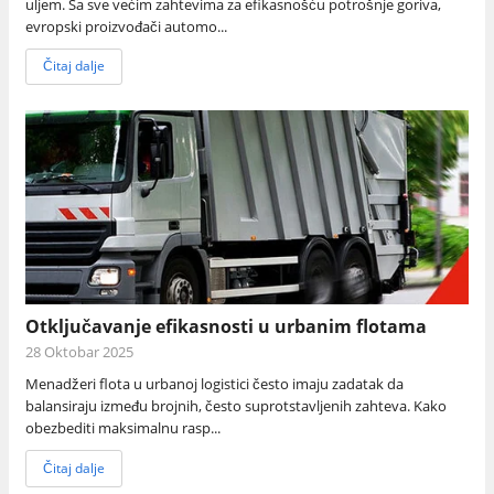
uljem. Sa sve većim zahtevima za efikasnošću potrošnje goriva,
evropski proizvođači automo...
Čitaj dalje
Otključavanje efikasnosti u urbanim flotama
28 Oktobar 2025
Menadžeri flota u urbanoj logistici često imaju zadatak da
balansiraju između brojnih, često suprotstavljenih zahteva. Kako
obezbediti maksimalnu rasp...
Čitaj dalje