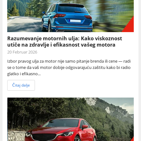
Razumevanje motornih ulja: Kako viskoznost
utiče na zdravlje i efikasnost vašeg motora
20 Februar 2026
Izbor pravog ulja za motor nije samo pitanje brenda ili cene — radi
se o tome da vaš motor dobije odgovarajuću zaštitu kako bi radio
glatko i efikasno...
Čitaj dalje