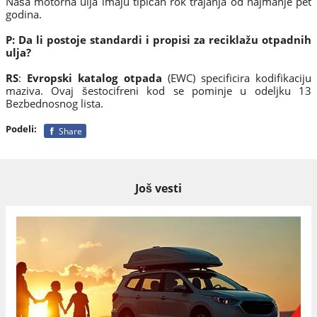
Naša motorna ulja imaju tipičan rok trajanja od najmanje pet
godina.
P: Da li postoje standardi i propisi za reciklažu otpadnih
ulja?
RS
:
Evropski katalog otpada
(EWC) specificira kodifikaciju
maziva. Ovaj šestocifreni kod se pominje u odeljku 13
Bezbednosnog lista.
Podeli:
Share
Još vesti