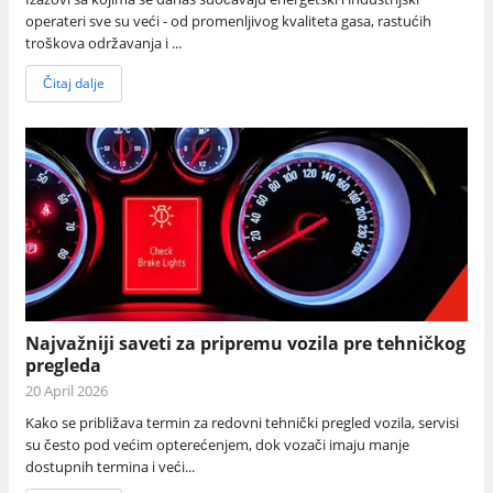
operateri sve su veći - od promenljivog kvaliteta gasa, rastućih
troškova održavanja i ...
Čitaj dalje
Najvažniji saveti za pripremu vozila pre tehničkog
pregleda
20 April 2026
Kako se približava termin za redovni tehnički pregled vozila, servisi
su često pod većim opterećenjem, dok vozači imaju manje
dostupnih termina i veći...