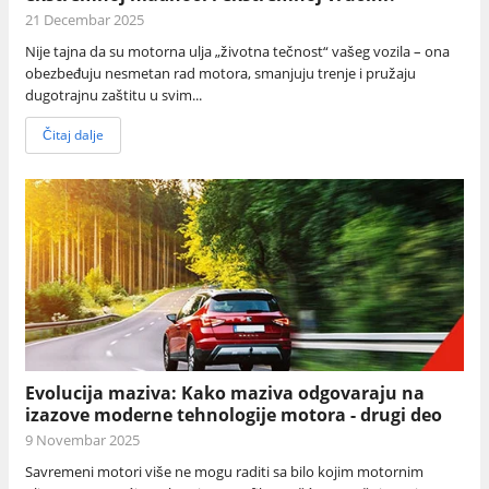
21 Decembar 2025
Nije tajna da su motorna ulja „životna tečnost“ vašeg vozila – ona
obezbeđuju nesmetan rad motora, smanjuju trenje i pružaju
dugotrajnu zaštitu u svim...
Čitaj dalje
Evolucija maziva: Kako maziva odgovaraju na
izazove moderne tehnologije motora - drugi deo
9 Novembar 2025
Savremeni motori više ne mogu raditi sa bilo kojim motornim