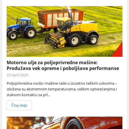
Motorno ulje za poljoprivredne mašine:
Produžava vek opreme i poboljšava performanse
23 April 2025
Poljoprivredna vozila i mašine rade u izuzetno teškim uslovima –
izložena su ekstremnim temperaturama, velikim opterećenjima i
stalnom kontaktu sa prl...
Čitaj dalje