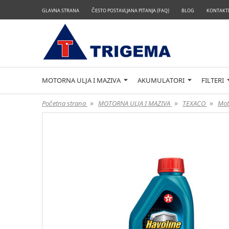
GLAVNA STRANA
ČESTO POSTAVLJANA PITANJA (FAQ)
BLOG
KONTAKTI
MOTORNA ULJA I MAZIVA
AKUMULATORI
FILTERI
»
»
»
Početna strana
MOTORNA ULJA I MAZIVA
TEXACO
Mot