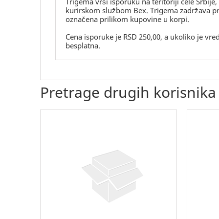
Trigema vrši isporuku na teritoriji cele Srbije
kurirskom službom Bex. Trigema zadržava prav
označena prilikom kupovine u korpi.
Cena isporuke je RSD 250,00, a ukoliko je vr
besplatna.
Pretrage drugih korisnika