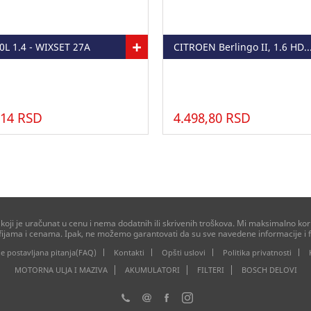
+
0L 1.4 - WIXSET 27A
CITROEN Berlingo II, 1.6 HDI - WIX
,14 RSD
4.498,80 RSD
ji je uračunat u cenu i nema dodatnih ili skrivenih troškova. Mi maksimalno kori
afijama i cenama. Ipak, ne možemo garantovati da su sve navedene informacije i f
e postavljana pitanja(FAQ)
Kontakti
Opšti uslovi
Politika privatnosti
MOTORNA ULJA I MAZIVA
AKUMULATORI
FILTERI
BOSCH DELOVI