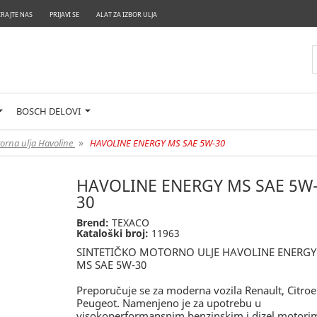
RAJTE NAS
PRIJAVI SE
ALAT ZA IZBOR ULJA
BOSCH DELOVI
»
orna ulja Havoline
HAVOLINE ENERGY MS SAE 5W-30
HAVOLINE ENERGY MS SAE 5W
30
Brend:
TEXACO
Kataloški broj:
11963
SINTETIČKO MOTORNO ULJE HAVOLINE ENERGY
MS SAE 5W-30
Preporučuje se za moderna vozila Renault, Citroe
Peugeot. Namenjeno je za upotrebu u
visokoperformansnim benzinskim i dizel motori