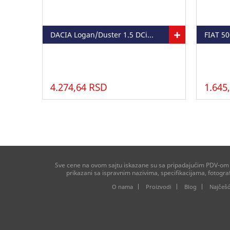
+
DACIA Logan/Duster 1.5 DCi - WIXSET 28A
FIAT 50
4.274,64 RSD
1.645
Sve cene na ovom sajtu iskazane su sa pripadajućim PDV-om ko
prikazani sa ispravnim nazivima, specifikacijama, fotogr
O nama
Proizvodi
Blog
Najčešć