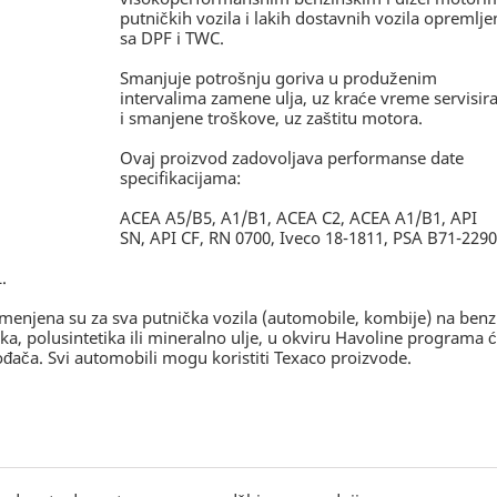
putničkih vozila i lakih dostavnih vozila opremlje
sa DPF i TWC.
Smanjuje potrošnju goriva u produženim
intervalima zamene ulja, uz kraće vreme servisir
i smanjene troškove, uz zaštitu motora.
Ovaj proizvod zadovoljava performanse date
specifikacijama:
ACEA A5/B5, A1/B1, ACEA C2, ACEA A1/B1, API
SN, API CF, RN 0700, Iveco 18-1811, PSA B71-2290
.
menjena su za sva putnička vozila (automobile, kombije) na benz
tika, polusintetika ili mineralno ulje, u okviru Havoline programa 
đača. Svi automobili mogu koristiti Texaco proizvode.