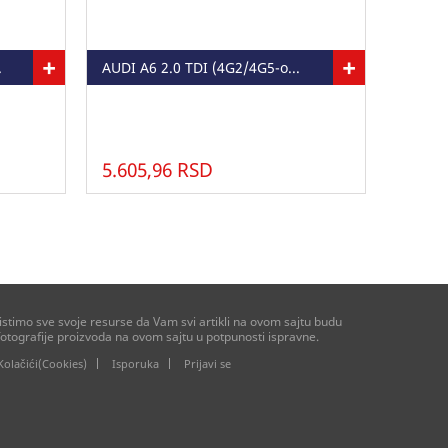
+
+
SET 14A
AUDI A6 2.0 TDI (4G2/4G5-od 2014) - WIXSET 26A
5.605,96 RSD
stimo sve svoje resurse da Vam svi artikli na ovom sajtu budu
otografije proizvoda na ovom sajtu u potpunosti ispravne.
Kolačići(Cookies)
Isporuka
Prijavi se