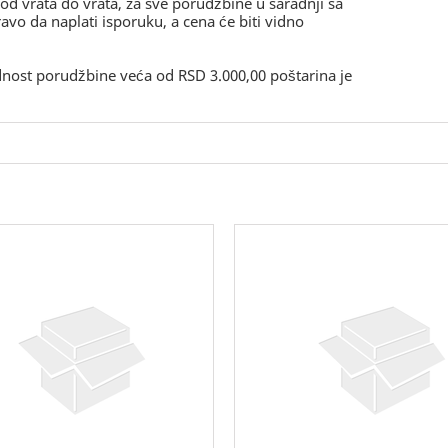
, od vrata do vrata, za sve porudžbine u saradnji sa
o da naplati isporuku, a cena će biti vidno
ednost porudžbine veća od RSD 3.000,00 poštarina je