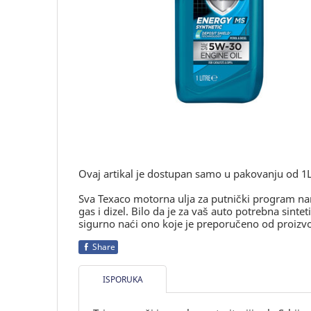
Ovaj artikal je dostupan samo u pakovanju od 1L
Sva Texaco motorna ulja za putnički program na
gas i dizel. Bilo da je za vaš auto potrebna sinte
sigurno naći ono koje je preporučeno od proizvo
Share
ISPORUKA