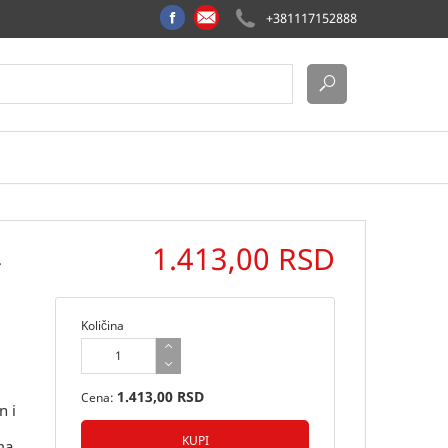
+381117152888
1.413,00 RSD
-
Količina
1.413,00 RSD
Cena:
n i
ma