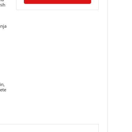
nih
anja
in,
ćete