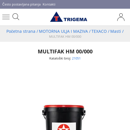
Često postavljana pitanja
Kontakti
Početna strana
/
MOTORNA ULJA I MAZIVA
/
TEXACO
/
Masti
/
MULTIFAK HM 00/000
MULTIFAK HM 00/000
Kataloški broj:
21051