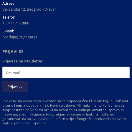
Adresa:
Vardarska 12, Beograd - Vračar
Telefon:
+381117152888
E-mail:
prodaja@trigema.rs
PRIJAVI SE
Prijavi se na newsletter
Prijavi se
Sve cene na ovom sajtu iskazane su sa pripadajućim PDV-om koji je uračunat
u cenu i nema dodatnih ili skrivenih troškova. Mi maksimalno koristimo sve
svoje resurse da Vam svi artikli na ovom sajtu budu prikazani sa ispravnim
nazivima, specifikacijama, fotografijama i cenama. Ipak, ne možemo
garantovati da su sve navedene informacije i fotografije proizvoda na ovom
sajtu u potpunosti ispravne.