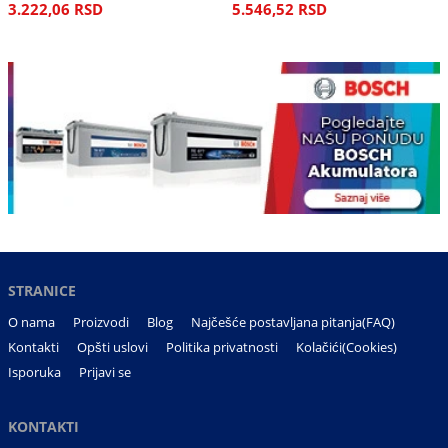
3.222,06 RSD
5.546,52 RSD
STRANICE
O nama
Proizvodi
Blog
Najčešće postavljana pitanja(FAQ)
Kontakti
Opšti uslovi
Politika privatnosti
Kolačići(Cookies)
Isporuka
Prijavi se
KONTAKTI