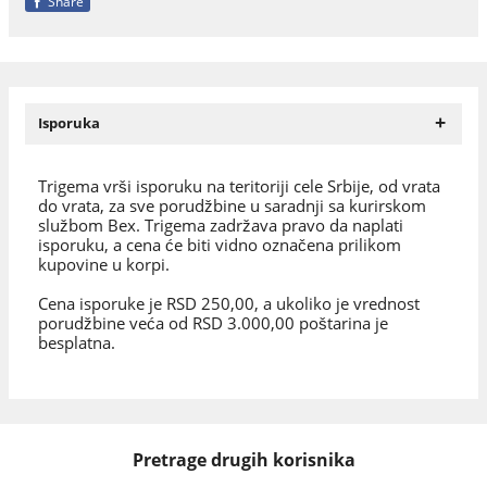
Share
+
Isporuka
Trigema vrši isporuku na teritoriji cele Srbije, od vrata
do vrata, za sve porudžbine u saradnji sa kurirskom
službom Bex. Trigema zadržava pravo da naplati
isporuku, a cena će biti vidno označena prilikom
kupovine u korpi.
Cena isporuke je RSD 250,00, a ukoliko je vrednost
porudžbine veća od RSD 3.000,00 poštarina je
besplatna.
Pretrage drugih korisnika