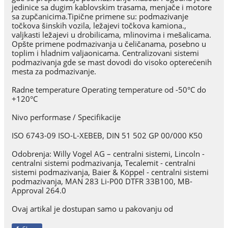
jedinice sa dugim kablovskim trasama, menjače i motore
sa zupčanicima.Tipične primene su: podmazivanje
točkova šinskih vozila, ležajevi točkova kamiona.,
valjkasti ležajevi u drobilicama, mlinovima i mešalicama.
Opšte primene podmazivanja u čeličanama, posebno u
toplim i hladnim valjaonicama. Centralizovani sistemi
podmazivanja gde se mast dovodi do visoko opterećenih
mesta za podmazivanje.
Radne temperature Operating temperature od -50°C do
+120°C
Nivo performase / Specifikacije
ISO 6743-09 ISO-L-XEBEB, DIN 51 502 GP 00/000 K50
Odobrenja: Willy Vogel AG – centralni sistemi, Lincoln -
centralni sistemi podmazivanja, Tecalemit - centralni
sistemi podmazivanja, Baier & Köppel - centralni sistemi
podmazivanja, MAN 283 Li-P00 DTFR 33B100, MB-
Approval 264.0
Ovaj artikal je dostupan samo u pakovanju od