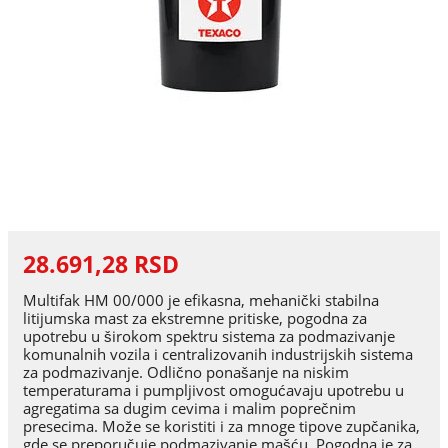
28.691,28 RSD
Multifak HM 00/000 je efikasna, mehanički stabilna
litijumska mast za ekstremne pritiske, pogodna za
upotrebu u širokom spektru sistema za podmazivanje
komunalnih vozila i centralizovanih industrijskih sistema
za podmazivanje. Odlično ponašanje na niskim
temperaturama i pumpljivost omogućavaju upotrebu u
agregatima sa dugim cevima i malim poprečnim
presecima. Može se koristiti i za mnoge tipove zupčanika,
gde se preporučuje podmazivanje mašću. Pogodna je za