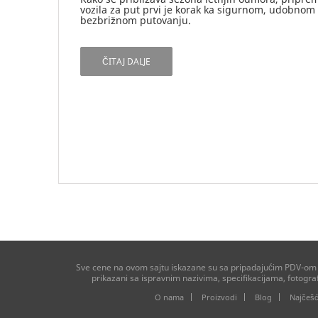
vozila za put prvi je korak ka sigurnom, udobnom 
bezbrižnom putovanju.
ČITAJ DALJE
Sve cene na ovom sajtu iskazane su sa pripadajućim PDV-om ko
prikazani sa ispravnim nazivima, specifikacijama, fotogr
O nama
Proizvodi
Blog
Najčešć