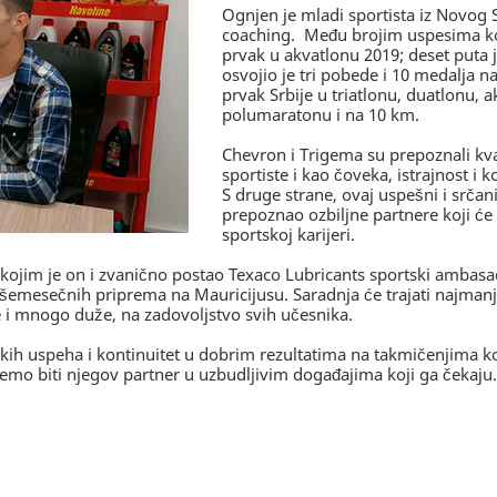
Ognjen je mladi sportista iz Novog S
coaching. Među brojim uspesima koj
prvak u akvatlonu 2019; deset puta j
osvojio je tri pobede i 10 medalja n
prvak Srbije u triatlonu, duatlonu, 
polumaratonu i na 10 km.
Chevron i Trigema su prepoznali kval
sportiste i kao čoveka, istrajnost i k
S druge strane, ovaj uspešni i srčan
prepoznao ozbiljne partnere koji će g
sportskoj karijeri.
kojim je on i zvanično postao Texaco Lubricants sportski ambas
mesečnih priprema na Mauricijusu. Saradnja će trajati najmanje d
e i mnogo duže, na zadovoljstvo svih učesnika.
 uspeha i kontinuitet u dobrim rezultatima na takmičenjima ko
mo biti njegov partner u uzbudljivim događajima koji ga čekaju.