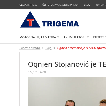
GLAVNA STRANA
ČESTO POSTAVLJANA PITANJA (FAQ)
BLOG
KONTAKTI
MOTORNA ULJA I MAZIVA
AKUMULATORI
FILTERI
»
»
Početna strana
Blog
Ognjen Stojanović je TEXACO sport
Ognjen Stojanović je 
16 Jun 2020