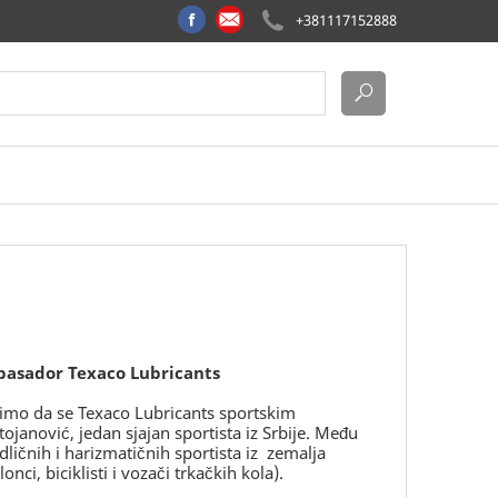
+381117152888
basador Texaco Lubricants
vimo da se Texaco Lubricants sportskim
janović, jedan sjajan sportista iz Srbije. Među
ičnih i harizmatičnih sportista iz zemalja
nci, biciklisti i vozači trkačkih kola).