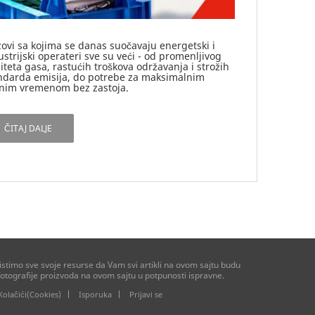
zovi sa kojima se danas suočavaju energetski i
ustrijski operateri sve su veći - od promenljivog
liteta gasa, rastućih troškova održavanja i strožih
ndarda emisija, do potrebe za maksimalnim
nim vremenom bez zastoja.
ČITAJ DALJE
stimo sve svoje resurse da Vam svi artikli na ovom sajtu budu
otografije proizvoda na ovom sajtu u potpunosti ispravne.
Kolačići(Cookies)
Isporuka
Prijavi se