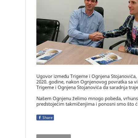
Ugovor između Trigeme i Ognjena Stojanovića, 
2020. godine, nakon Ognjenovog povratka sa više
Trigeme i Ognjena Stojanovića da saradnja traj
Našem Ognjenu želimo mnogo pobeda, vrhunskih
predstojećim takmičenjima i ponosni smo što će
Share