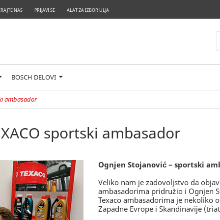
RAJTE NAS
PRIJAVI SE
ALAT ZA IZBOR ULJA
BOSCH DELOVI
ski ambasador
TEXACO sportski ambasador
Ognjen Stojanović – sportski am
Veliko nam je zadovoljstvo da obja
ambasadorima pridružio i Ognjen Sto
Texaco ambasadorima je nekoliko odl
Zapadne Evrope i Skandinavije (triatlo