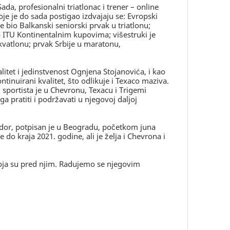
ada, profesionalni triatlonac i trener – online
e je do sada postigao izdvajaju se: Evropski
e bio Balkanski seniorski prvak u triatlonu;
a ITU Kontinentalnim kupovima; višestruki je
akvatlonu; prvak Srbije u maratonu,
itet i jedinstvenost Ognjena Stojanovića, i kao
ontinuirani kvalitet, što odlikuje i Texaco maziva.
i sportista je u Chevronu, Texacu i Trigemi
a pratiti i podržavati u njegovoj daljoj
ador, potpisan je u Beogradu, početkom juna
o kraja 2021. godine, ali je želja i Chevrona i
ja su pred njim. Radujemo se njegovim