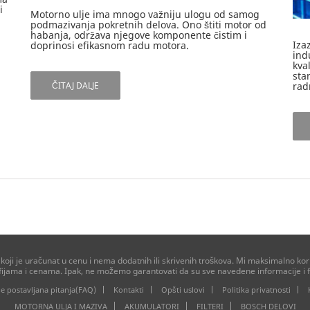
i
Motorno ulje ima mnogo važniju ulogu od samog
podmazivanja pokretnih delova. Ono štiti motor od
habanja, održava njegove komponente čistim i
Iza
doprinosi efikasnom radu motora.
ind
kva
sta
ČITAJ DALJE
rad
ji je uračunat u cenu i nema dodatnih ili skrivenih troškova. Mi maksimalno kori
afijama i cenama. Ipak, ne možemo garantovati da su sve navedene informacije i f
e postavljana pitanja(FAQ)
Kontakti
Opšti uslovi
Politika privatnosti
MOTORNA ULJA I MAZIVA
AKUMULATORI
FILTERI
BOSCH DELOVI