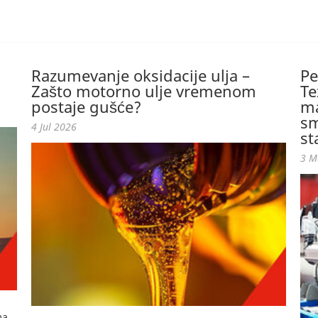
Razumevanje oksidacije ulja –
Pe
Zašto motorno ulje vremenom
Te
postaje gušće?
ma
sm
4 Jul 2026
st
3 M
ma