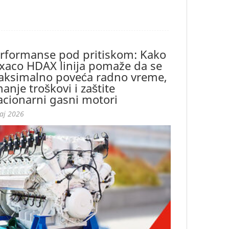
rformanse pod pritiskom: Kako
xaco HDAX linija pomaže da se
ksimalno poveća radno vreme,
anje troškovi i zaštite
acionarni gasni motori
aj 2026