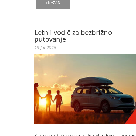
« NAZAD
Letnji vodič za bezbrižno
putovanje
13 Jul 2026
Kako se približava sezona letnjih odmora, pripre