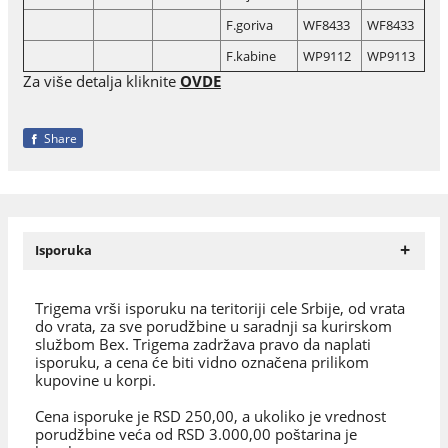
F.goriva
WF8433
WF8433
F.kabine
WP9112
WP9113
Za više detalja kliknite
OVDE
Share
+
Isporuka
Trigema vrši isporuku na teritoriji cele Srbije, od vrata
do vrata, za sve porudžbine u saradnji sa kurirskom
službom Bex. Trigema zadržava pravo da naplati
isporuku, a cena će biti vidno označena prilikom
kupovine u korpi.
Cena isporuke je RSD 250,00, a ukoliko je vrednost
porudžbine veća od RSD 3.000,00 poštarina je