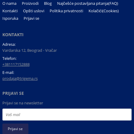
O nama
Proizvodi
Blog
Najčešće postavljana pitanja(FAQ)
Kontakti
Opšti uslovi
Politika privatnosti
Kolačići(Cookies)
Isporuka
Prijavi se
KONTAKTI
Adresa:
Vardarska 12, Beograd - Vračar
Telefon:
+381117152888
E-mail:
prodaja@trigema.rs
PRIJAVI SE
Prijavi se na newsletter
Prijavi se