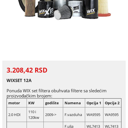
3.208,42 RSD
WIXSET 12A
Ponuda WIX set filtera obuhvata filtere sa sledećim
proizvođačkim brojem:
motor
KW
godište
Namena
Opcija 1
Opcija 2
110 i
2.0 HDI
2009->
F.vazduha
WA9595
WA9595
120kw
F.ulja
WL7413
WL7413