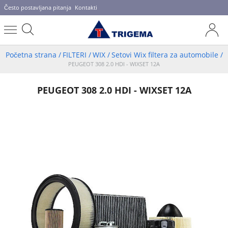
Često postavljana pitanja
Kontakti
Početna strana
/
FILTERI
/
WIX
/
Setovi Wix filtera za automobile
/
PEUGEOT 308 2.0 HDI - WIXSET 12A
PEUGEOT 308 2.0 HDI - WIXSET 12A