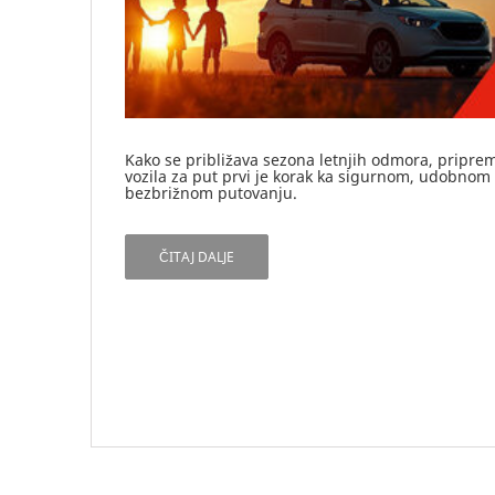
Kako se približava sezona letnjih odmora, pripre
vozila za put prvi je korak ka sigurnom, udobnom 
bezbrižnom putovanju.
ČITAJ DALJE