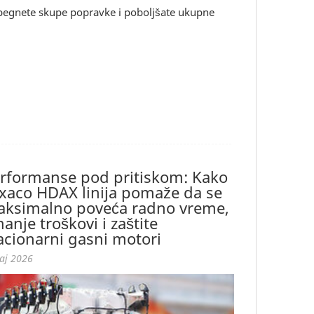
zbegnete skupe popravke i poboljšate ukupne
rformanse pod pritiskom: Kako
xaco HDAX linija pomaže da se
ksimalno poveća radno vreme,
anje troškovi i zaštite
acionarni gasni motori
aj 2026