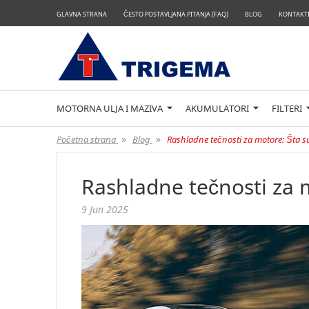
GLAVNA STRANA
ČESTO POSTAVLJANA PITANJA (FAQ)
BLOG
KONTAKTI
MOTORNA ULJA I MAZIVA
AKUMULATORI
FILTERI
»
»
Početna strana
Blog
Rashladne tečnosti za motore: Šta s
Rashladne tečnosti za 
9 Jun 2025