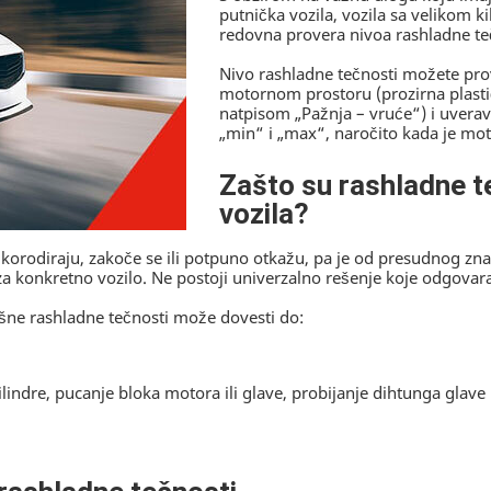
putnička vozila, vozila sa velikom 
redovna provera nivoa rashladne teč
Nivo rashladne tečnosti možete pr
motornom prostoru (prozirna plast
natpisom „Pažnja – vruće“) i uvera
„min“ i „max“, naročito kada je mot
Zašto su rashladne t
vozila?
korodiraju, zakoče se ili potpuno otkažu, pa je od presudnog zn
 za konkretno vozilo. Ne postoji univerzalno rešenje koje odgova
rešne rashladne tečnosti može dovesti do:
lindre, pucanje bloka motora ili glave, probijanje dihtunga glave