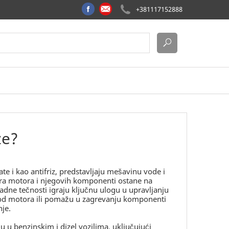
+381117152888
že?
e i kao antifriz, predstavljaju mešavinu vode i
ra motora i njegovih komponenti ostane na
dne tečnosti igraju ključnu ulogu u upravljanju
 od motora ili pomažu u zagrevanju komponenti
nje.
 u benzinskim i dizel vozilima, uključujući