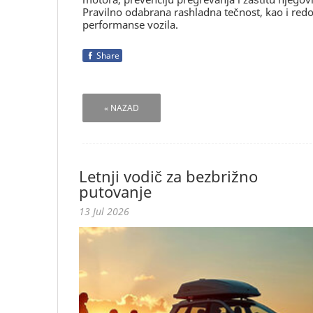
Pravilno odabrana rashladna tečnost, kao i re
performanse vozila.
Share
« NAZAD
Letnji vodič za bezbrižno
putovanje
13 Jul 2026