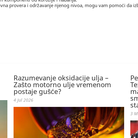
dovna provera i održavanje njenog nivoa, mogu vam pomoći da i
Razumevanje oksidacije ulja –
Pe
Zašto motorno ulje vremenom
Te
postaje gušće?
ma
sm
4 Jul 2026
st
3 M