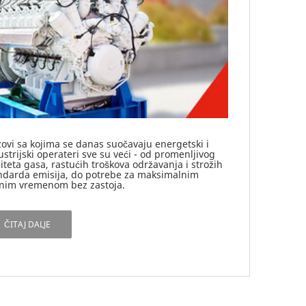
zovi sa kojima se danas suočavaju energetski i
ustrijski operateri sve su veći - od promenljivog
liteta gasa, rastućih troškova održavanja i strožih
ndarda emisija, do potrebe za maksimalnim
nim vremenom bez zastoja.
ČITAJ DALJE