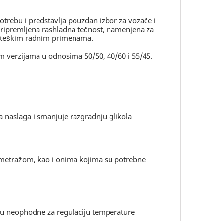
otrebu i predstavlja pouzdan izbor za vozače i
o pripremljena rashladna tečnost, namenjena za
 u teškim radnim primenama.
m verzijama u odnosima 50/50, 40/60 i 55/45.
a naslaga i smanjuje razgradnju glikola
lometražom, kao i onima kojima su potrebne
 su neophodne za regulaciju temperature