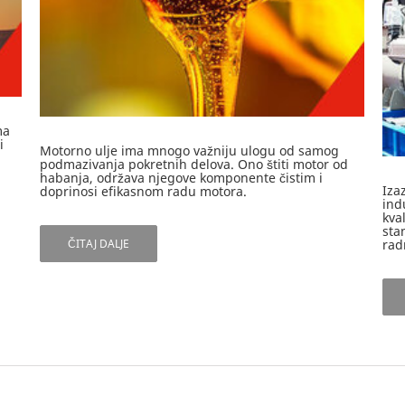
ma
i
Motorno ulje ima mnogo važniju ulogu od samog
podmazivanja pokretnih delova. Ono štiti motor od
habanja, održava njegove komponente čistim i
Iza
doprinosi efikasnom radu motora.
ind
kva
sta
ČITAJ DALJE
rad