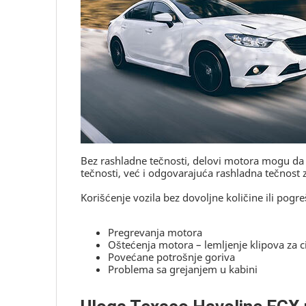
Bez rashladne tečnosti, delovi motora mogu da 
tečnosti, već i odgovarajuća rashladna tečnost
Korišćenje vozila bez dovoljne količine ili pog
Pregrevanja motora
Oštećenja motora – lemljenje klipova za ci
Povećane potrošnje goriva
Problema sa grejanjem u kabini