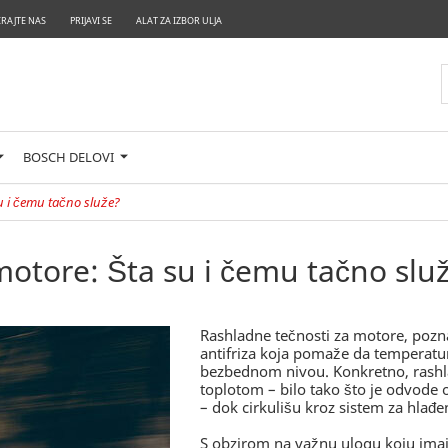
RAJTE NAS
PRIJAVI SE
ALAT ZA IZBOR ULJA
BOSCH DELOVI
u i čemu tačno služe?
motore: Šta su i čemu tačno slu
Rashladne tečnosti za motore, poznat
antifriza koja pomaže da temperatu
bezbednom nivou. Konkretno, rashla
toplotom – bilo tako što je odvode
– dok cirkulišu kroz sistem za hlađe
S obzirom na važnu ulogu koju imaju