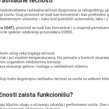
rashladne tečnosti
visokokvalitetna rashladna tečnost dizajnirana za celogodišnju up
svoja vozila. Ovaj proizvod se nudi kao koncentrat i kao prethodn
najekstremnijim uslovima – kako kod putničkih automobila, tako i
va (OAT)
, proizvod se nudi kao koncentrat i u unapred pomešani
i širok spektar odobrenja proizvođača (OEM).
kom celog veka trajanja tečnosti
i čak i pri visokim temperaturama, što pomaže u kontroli stvaranj
nim organskim inhibitorima korozije
čava stvaranje gelova i naslaga u rashladnom sistemu
oji traže dugotrajnu rashladnu tečnost za vozila sa velikom ki
ečnosti zaista funkcionišu?
aju ključnu ulogu u očuvanju zdravlja i performansi vozila. One
ih komponenti od korozije i habanja.