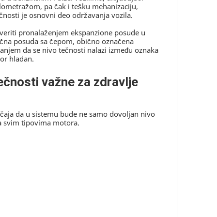
kilometražom, pa čak i tešku mehanizaciju,
nosti je osnovni deo održavanja vozila.
overiti pronalaženjem ekspanzione posude u
ična posuda sa čepom, obično označena
vanjem da se nivo tečnosti nalazi između oznaka
or hladan.
ečnosti važne za zdravlje
ačaja da u sistemu bude ne samo dovoljan nivo
ra svim tipovima motora.