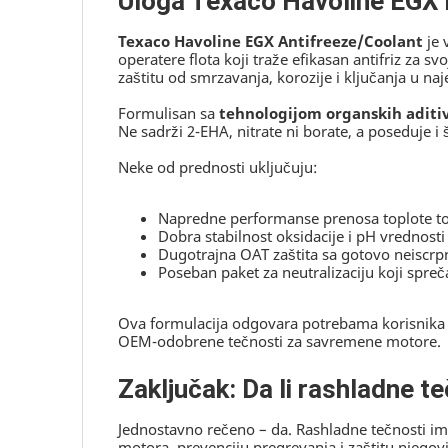
Uloga Texaco Havoline EGX 
Texaco Havoline EGX Antifreeze/Coolant
je 
operatere flota koji traže efikasan antifriz za 
zaštitu od smrzavanja, korozije i ključanja u 
Formulisan sa
tehnologijom organskih aditi
Ne sadrži 2-EHA, nitrate ni borate, a poseduje 
Neke od prednosti uključuju:
Napredne performanse prenosa toplote to
Dobra stabilnost oksidacije i pH vrednost
Dugotrajna OAT zaštita sa gotovo neiscrp
Poseban paket za neutralizaciju koji spre
Ova formulacija odgovara potrebama korisnika k
OEM-odobrene tečnosti za savremene motore.
Zaključak: Da li rashladne t
Jednostavno rečeno – da. Rashladne tečnosti im
motora, prevenciju pregrevanja i zaštitu njegov