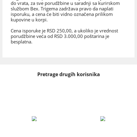
do vrata, za sve porudžbine u saradnji sa kurirskom
službom Bex. Trigema zadržava pravo da naplati
isporuku, a cena će biti vidno označena prilikom
kupovine u korpi.
Cena isporuke je RSD 250,00, a ukoliko je vrednost
porudžbine veća od RSD 3.000,00 poštarina je
besplatna.
Pretrage drugih korisnika