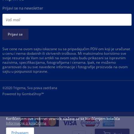
Prijavi se na newsletter
Prijavi se
Sve cene na ovom sajtu iskazane su sa pripadajućim PDV-om koji je uračunat
u cenu i nema dodatnih ili skrivenih troškova. Mi maksimalno koristimo sve
svoje resurse da Vam svi artikli na ovom sajtu budu prikazani sa ispravnim
nazivima, specifikacijama, fotografijama i cenama. Ipak, ne možemo
garantovati da su sve navedene informacije i fotografije proizvoda na ovom
sajtu u potpunosti ispravne.
©2020 Trigema, Sva prava zadržana
Powered by
GombaShop™
Korišćenjem ove internet stranice slažete se sa korišćenjem kolačića
Informacije o kolačićima
Cena:
Prihvatam