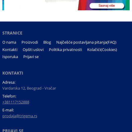
STRANICE
O nama
Proizvodi
Blog
Najčešće postavljana pitanja(FAQ)
Kontakti
Opšti uslovi
Politika privatnosti
Kolačići(Cookies)
Isporuka
Prijavi se
KONTAKTI
Adresa:
Vardarska 12, Beograd - Vračar
Telefon:
+381117152888
E-mail:
prodaja@trigema.rs
PRIJAVI SE