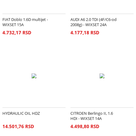
FIAT Doblo 1.6D multijet -
AUDI A6 2.0 TDI (4F/C6-od
WIXSET 15A
2008g) - WIXSET 24A
4.732,17 RSD
4.177,18 RSD
HYDRAULIC OIL HDZ
CITROEN Berlingo II, 1.6
HDI - WIXSET 14A
14.501,76 RSD
4.498,80 RSD