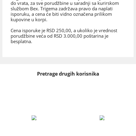
do vrata, za sve porudžbine u saradnji sa kurirskom
službom Bex. Trigema zadržava pravo da naplati
isporuku, a cena će biti vidno označena prilikom
kupovine u korpi.
Cena isporuke je RSD 250,00, a ukoliko je vrednost
porudžbine veća od RSD 3.000,00 poštarina je
besplatna.
Pretrage drugih korisnika