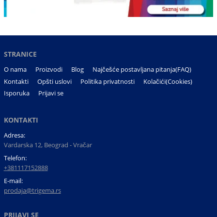
STRANICE
O nama
Proizvodi
Blog
Najčešće postavljana pitanja(FAQ)
Kontakti
Opšti uslovi
Politika privatnosti
Kolačići(Cookies)
Isporuka
Prijavi se
KONTAKTI
Adresa:
Vardarska 12, Beograd - Vračar
Telefon:
+381117152888
E-mail:
prodaja@trigema.rs
PRIJAVI SE