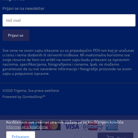
Prijavi se na newsletter
Prijavi se
Sve cene na ovom sajtu iskazane su sa pripadajućim PDV-om koji je uračunat
u cenu i nema dodatnih ili skrivenih troškova. Mi maksimalno koristimo sve
svoje resurse da Vam svi artikli na ovom sajtu budu prikazani sa ispravnim
nazivima, specifikacijama, fotografijama i cenama. Ipak, ne možemo
garantovati da su sve navedene informacije i fotografije proizvoda na ovom
sajtu u potpunosti ispravne.
©2020 Trigema, Sva prava zadržana
Powered by
GombaShop™
Korišćenjem ove internet stranice slažete se sa korišćenjem kolačića
Informacije o kolačićima
Cena:
Prihvatam