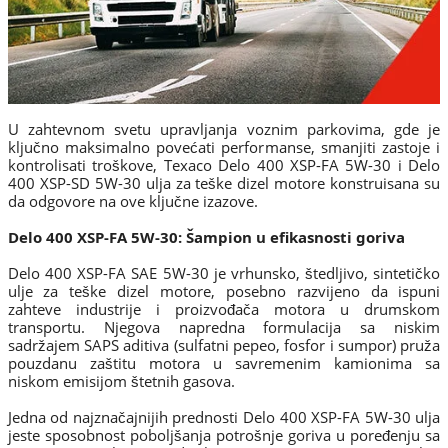
U zahtevnom svetu upravljanja voznim parkovima, gde je
ključno maksimalno povećati performanse, smanjiti zastoje i
kontrolisati troškove, Texaco Delo 400 XSP-FA 5W-30 i Delo
400 XSP-SD 5W-30 ulja za teške dizel motore konstruisana su
da odgovore na ove ključne izazove.
Delo 400 XSP-FA 5W-30: Šampion u efikasnosti goriva
Delo 400 XSP-FA SAE 5W-30 je vrhunsko, štedljivo, sintetičko
ulje za teške dizel motore, posebno razvijeno da ispuni
zahteve industrije i proizvođača motora u drumskom
transportu. Njegova napredna formulacija sa niskim
sadržajem SAPS aditiva (sulfatni pepeo, fosfor i sumpor) pruža
pouzdanu zaštitu motora u savremenim kamionima sa
niskom emisijom štetnih gasova.
Jedna od najznačajnijih prednosti Delo 400 XSP-FA 5W-30 ulja
jeste sposobnost poboljšanja potrošnje goriva u poređenju sa