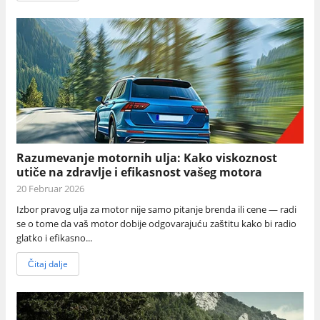
Razumevanje motornih ulja: Kako viskoznost
utiče na zdravlje i efikasnost vašeg motora
20 Februar 2026
Izbor pravog ulja za motor nije samo pitanje brenda ili cene — radi
se o tome da vaš motor dobije odgovarajuću zaštitu kako bi radio
glatko i efikasno...
Čitaj dalje