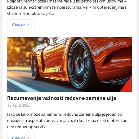
Poljoprivredna vozila i mašine rade u izuzetno teškim uslovima –
izložena su ekstremnim temperaturama, velikim opterećenjima i
stalnom kontaktu sa prl...
Čitaj dalje
Razumevanje važnosti redovne zamene ulja
13 April 2025
Iako se lako može zanemariti, redovna zamena ulja je jedan od
najvažnijih aspekata održavanja vozila koji treba uzeti u obzir kao
deo redovnog servisi...
Čitaj dalje