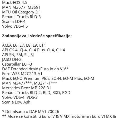
Mack EOS-4.5
MAN M3677, M3691
MTU Oil Category 3.1
Renault Trucks RLD-3
Scania LDF-4
Volvo VDS-4.5
Zadovoljava i sledeće specifikacije:
ACEA E6, E7, E8, E9, E11
API CK-4, CJ-4, CI-4 Plus, CI-4, CH-4
API SN, SM, SL, SJ
JASO DH-2
Caterpillar ECF-3
DAF Extended drain (Euro IV do VI)**
Ford WSS-M2C213-A1
Mack EO-O Premium Plus, EO-N, EO-M Plus, EO-M
MAN M3477***, M3271-1***
Mercedes-Benz MB 228.31
Renault Trucks RLD-2, RLD, RXD, RGD
Volvo VDS-4, VDS-3
Scania Low Ash
* Definisano u DAF MAT 70026
** Može se koristiti u Euro IV & V MX motorima i Euro VI MX &