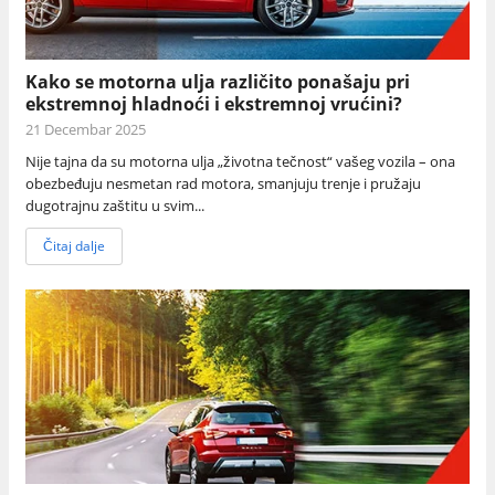
Kako se motorna ulja različito ponašaju pri
ekstremnoj hladnoći i ekstremnoj vrućini?
21 Decembar 2025
Nije tajna da su motorna ulja „životna tečnost“ vašeg vozila – ona
obezbeđuju nesmetan rad motora, smanjuju trenje i pružaju
dugotrajnu zaštitu u svim...
Čitaj dalje