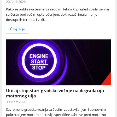
20 April 2026
Kako se približava termin za redovni tehnički pregled vozila, servisi
su često pod većim opterećenjem, dok vozači imaju manje
dostupnih termina i veći...
Čitaj dalje
Uticaj stop-start gradske vožnje na degradaciju
motornog ulja
30 Mart 2026
Savremena gradska vožnja sa čestim zaustavljanjem i ponovnim
pokretanjem motora postavlja specifične zahteve pred motorno