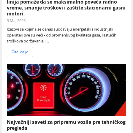
linija pomaže da se maksimalno poveća radno
vreme, smanje troškovi i zaštite stacionarni gasni
motori
3 Maj 2026
Izazovi sa kojima se danas suočavaju energetski i industrijski
operateri sve su veći - od promenljivog kvaliteta gasa, rastućih
troškova održavanja i ...
Čitaj dalje
Najvažniji saveti za pripremu vozila pre tehničkog
pregleda