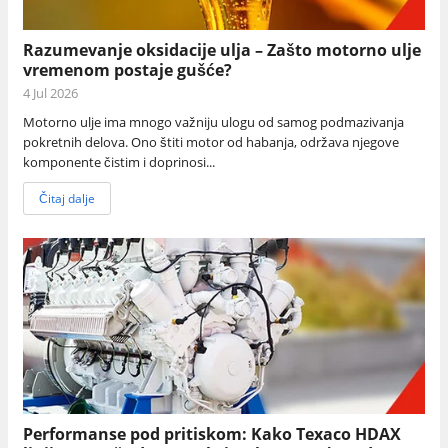
Razumevanje oksidacije ulja – Zašto motorno ulje
vremenom postaje gušće?
4 Jul 2026
Motorno ulje ima mnogo važniju ulogu od samog podmazivanja
pokretnih delova. Ono štiti motor od habanja, održava njegove
komponente čistim i doprinosi...
Čitaj dalje
Performanse pod pritiskom: Kako Texaco HDAX