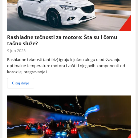
Rashladne tečnosti za motore: Šta su i čemu
tačno služe?
9 Jun 2025
Rashladne tečnosti (antifriz) igraju ključnu ulogu u održavanju
optimalne temperature motora i zaštiti njegovih komponenti od
korozije, pregrevanja i ...
Čitaj dalje