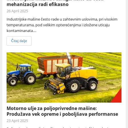
mehanizacija radi efikasno
26 April 2025
Industrijske mašine često rade u zahtevnim uslovima, pri visokim
temperaturama, pod velikim opterećenjima i izložene uticaju
kontaminanata....
Čitaj dalje
Motorno ulje za poljoprivredne mašine:
Produžava vek opreme i poboljšava performanse
23 April 2025