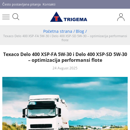
Često postavljana pitanja
Kontakti
Početna strana
/
Blog
/
Texaco Delo 400 XSP-FA 5W-30 i Delo 400 XSP-SD 5W-30 – optimizacija performansi
flote
Texaco Delo 400 XSP-FA 5W-30 i Delo 400 XSP-SD 5W-30
– optimizacija performansi flote
24 Avgust 2025