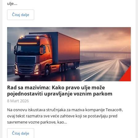
ulje....
Čitaj dalje
Rad sa mazivima: Kako pravo ulje može
pojednostaviti upravljanje voznim parkom
8 Mart 2026
Na osnovu iskustava stručnjaka za maziva kompanije Texaco®,
ovaj tekst razmatra sve veće zahteve koji se postavljaju pred
savremene vozne parkove, kao...
Čitaj dalje