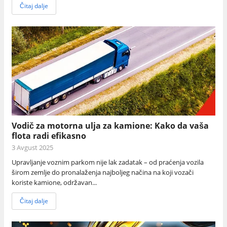
Čitaj dalje
Vodič za motorna ulja za kamione: Kako da vaša
flota radi efikasno
3 Avgust 2025
Upravljanje voznim parkom nije lak zadatak – od praćenja vozila
širom zemlje do pronalaženja najboljeg načina na koji vozači
koriste kamione, održavan...
Čitaj dalje