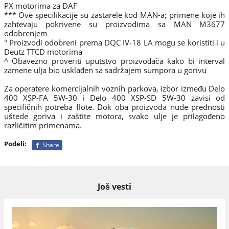
PX motorima za DAF
*** Ove specifikacije su zastarele kod MAN-a; primene koje ih
zahtevaju pokrivene su proizvodima sa MAN M3677
odobrenjem
° Proizvodi odobreni prema DQC IV-18 LA mogu se koristiti i u
Deutz TTCD motorima
^ Obavezno proveriti uputstvo proizvođača kako bi interval
zamene ulja bio usklađen sa sadržajem sumpora u gorivu
Za operatere komercijalnih voznih parkova, izbor između Delo
400 XSP-FA 5W-30 i Delo 400 XSP-SD 5W-30 zavisi od
specifičnih potreba flote. Dok oba proizvoda nude prednosti
uštede goriva i zaštite motora, svako ulje je prilagođeno
različitim primenama.
Podeli:
Share
Još vesti