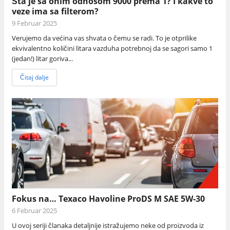
Šta je sa onim odnosom 9000 prema 1? I kakve to
veze ima sa filterom?
9 Februar 2025
Verujemo da većina vas shvata o čemu se radi. To je otprilike
ekvivalentno količini litara vazduha potrebnoj da se sagori samo 1
(jedan!) litar goriva...
Čitaj dalje
Fokus na… Texaco Havoline ProDS M SAE 5W-30
6 Februar 2025
U ovoj seriji članaka detaljnije istražujemo neke od proizvoda iz