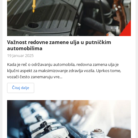
Važnost redovne zamene ulja u putničkim
automobilima
19 Januar 2025
Kada je reč o održavanju automobila, redovna zamena ulja je
ključni aspekt za maksimizovanje zdravlja vozila. Uprkos tome,
vozači često zanemaruju vre...
Čitaj dalje