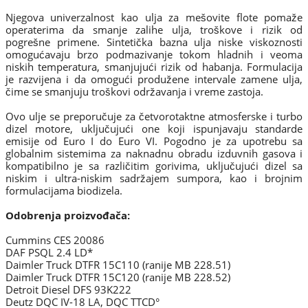
Njegova univerzalnost kao ulja za mešovite flote pomaže
operaterima da smanje zalihe ulja, troškove i rizik od
pogrešne primene. Sintetička bazna ulja niske viskoznosti
omogućavaju brzo podmazivanje tokom hladnih i veoma
niskih temperatura, smanjujući rizik od habanja. Formulacija
je razvijena i da omogući produžene intervale zamene ulja,
čime se smanjuju troškovi održavanja i vreme zastoja.
Ovo ulje se preporučuje za četvorotaktne atmosferske i turbo
dizel motore, uključujući one koji ispunjavaju standarde
emisije od Euro I do Euro VI. Pogodno je za upotrebu sa
globalnim sistemima za naknadnu obradu izduvnih gasova i
kompatibilno je sa različitim gorivima, uključujući dizel sa
niskim i ultra-niskim sadržajem sumpora, kao i brojnim
formulacijama biodizela.
Odobrenja proizvođača:
Cummins CES 20086
DAF PSQL 2.4 LD*
Daimler Truck DTFR 15C110 (ranije MB 228.51)
Daimler Truck DTFR 15C120 (ranije MB 228.52)
Detroit Diesel DFS 93K222
Deutz DQC IV-18 LA, DQC TTCD°