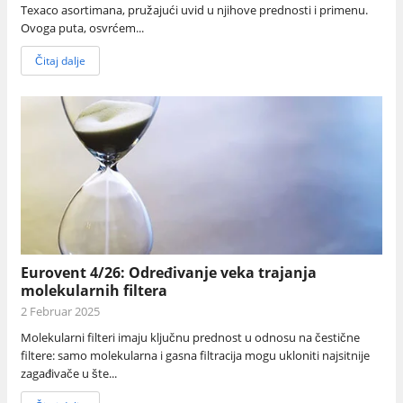
Texaco asortimana, pružajući uvid u njihove prednosti i primenu.
Ovoga puta, osvrćem...
Čitaj dalje
Eurovent 4/26: Određivanje veka trajanja
molekularnih filtera
2 Februar 2025
Molekularni filteri imaju ključnu prednost u odnosu na čestične
filtere: samo molekularna i gasna filtracija mogu ukloniti najsitnije
zagađivače u šte...