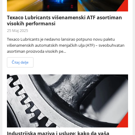
Texaco Lubricants višenamenski ATF asortiman
visokih performansi
25 Maj 2025
Texaco Lubricants je nedavno lansirao potpuno novu paletu
višenamenskih automatskih menjačkih ulja (ATF) – sveobuhvatan
asortiman proizvoda visokih pe...
Čitaj dalje
Industrijska maziva i usluge: kako da vaša