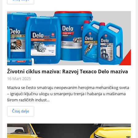
Životni ciklus maziva: Razvoj Texaco Delo maziva
16 Mart 2025
Maziva se često smatraju neopevanim herojima mehaničkog sveta
– igrajući ključnu ulogu u smanjenju trenja i habanja u mašinama
širom različitih indust...
Čitaj dalje