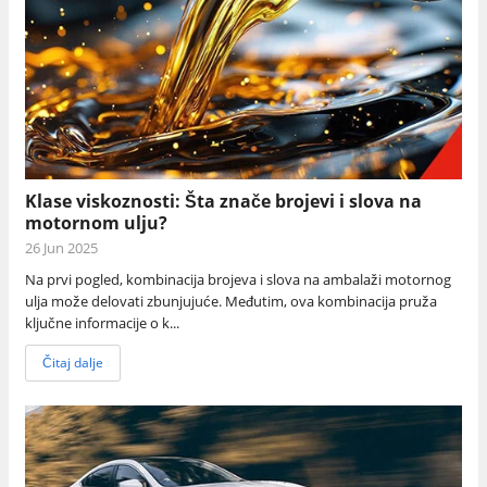
Klase viskoznosti: Šta znače brojevi i slova na
motornom ulju?
26 Jun 2025
Na prvi pogled, kombinacija brojeva i slova na ambalaži motornog
ulja može delovati zbunjujuće. Međutim, ova kombinacija pruža
ključne informacije o k...
Čitaj dalje