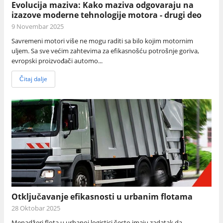
Evolucija maziva: Kako maziva odgovaraju na
izazove moderne tehnologije motora - drugi deo
9 Novembar 2025
Savremeni motori više ne mogu raditi sa bilo kojim motornim
uljem. Sa sve većim zahtevima za efikasnošću potrošnje goriva,
evropski proizvođači automo...
Čitaj dalje
Otključavanje efikasnosti u urbanim flotama
28 Oktobar 2025
Menadžeri flota u urbanoj logistici često imaju zadatak da