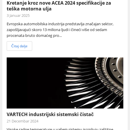
Kretanje kroz nove ACEA 2024 specifikacije za
teška motorna ulja
3 Januar 2025
Evropska automobilska industrija predstavlja značajan sektor,
zapošljavajući skoro 13 miliona ljudi i čineći više od sedam
procenata bruto domaćeg pro...
Čitaj dalje
VARTECH industrijski sistemski čistač
21 Decembar 2024
Visoke radne temperature u vašem sistemu iscrpljuju zaštitne