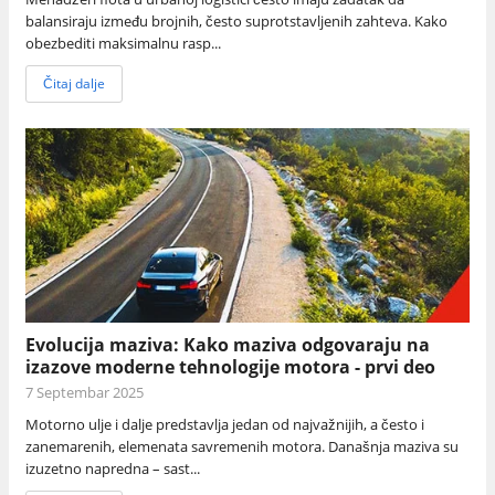
balansiraju između brojnih, često suprotstavljenih zahteva. Kako
obezbediti maksimalnu rasp...
Čitaj dalje
Evolucija maziva: Kako maziva odgovaraju na
izazove moderne tehnologije motora - prvi deo
7 Septembar 2025
Motorno ulje i dalje predstavlja jedan od najvažnijih, a često i
zanemarenih, elemenata savremenih motora. Današnja maziva su
izuzetno napredna – sast...