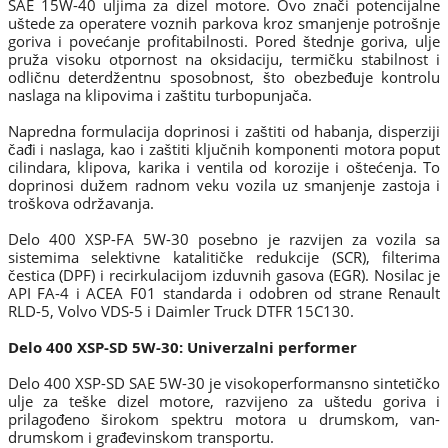
SAE 15W-40 uljima za dizel motore. Ovo znači potencijalne
uštede za operatere voznih parkova kroz smanjenje potrošnje
goriva i povećanje profitabilnosti. Pored štednje goriva, ulje
pruža visoku otpornost na oksidaciju, termičku stabilnost i
odličnu deterdžentnu sposobnost, što obezbeđuje kontrolu
naslaga na klipovima i zaštitu turbopunjača.
Napredna formulacija doprinosi i zaštiti od habanja, disperziji
čađi i naslaga, kao i zaštiti ključnih komponenti motora poput
cilindara, klipova, karika i ventila od korozije i oštećenja. To
doprinosi dužem radnom veku vozila uz smanjenje zastoja i
troškova održavanja.
Delo 400 XSP-FA 5W-30 posebno je razvijen za vozila sa
sistemima selektivne katalitičke redukcije (SCR), filterima
čestica (DPF) i recirkulacijom izduvnih gasova (EGR). Nosilac je
API FA-4 i ACEA F01 standarda i odobren od strane Renault
RLD-5, Volvo VDS-5 i Daimler Truck DTFR 15C130.
Delo 400 XSP-SD 5W-30: Univerzalni performer
Delo 400 XSP-SD SAE 5W-30 je visokoperformansno sintetičko
ulje za teške dizel motore, razvijeno za uštedu goriva i
prilagođeno širokom spektru motora u drumskom, van-
drumskom i građevinskom transportu.