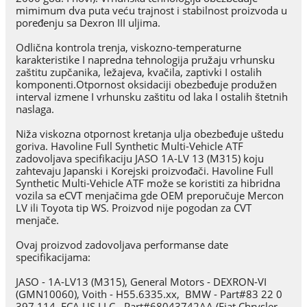
mimimum dva puta veću trajnost i stabilnost proizvoda u
poređenju sa Dexron III uljima.
Odlična kontrola trenja, viskozno-temperaturne
karakteristike I napredna tehnologija pružaju vrhunsku
zaštitu zupčanika, ležajeva, kvačila, zaptivki I ostalih
komponenti.Otpornost oksidaciji obezbeđuje produžen
interval izmene I vrhunsku zaštitu od laka I ostalih štetnih
naslaga.
Niža viskozna otpornost kretanja ulja obezbeđuje uštedu
goriva. Havoline Full Synthetic Multi-Vehicle ATF
zadovoljava specifikaciju JASO 1A-LV 13 (M315) koju
zahtevaju Japanski i Korejski proizvođači. Havoline Full
Synthetic Multi-Vehicle ATF može se koristiti za hibridna
vozila sa eCVT menjačima gde OEM preporučuje Mercon
LV ili Toyota tip WS. Proizvod nije pogodan za CVT
menjače.
Ovaj proizvod zadovoljava performanse date
specifikacijama:
JASO - 1A-LV13 (M315), General Motors - DEXRON-VI
(GMN10060), Voith - H55.6335.xx, BMW - Part#83 22 0
397 114, FCA US LLC - Part#68043742AA (Fiat Chrysler