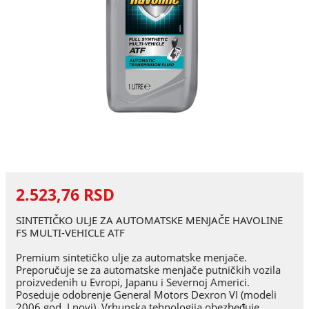
2.523,76 RSD
SINTETIČKO ULJE ZA AUTOMATSKE MENJAČE HAVOLINE
FS MULTI-VEHICLE ATF
Premium sintetičko ulje za automatske menjače.
Preporučuje se za automatske menjače putničkih vozila
proizvedenih u Evropi, Japanu i Severnoj Americi.
Poseduje odobrenje General Motors Dexron VI (modeli
2006 god. I novi). Vrhunska tehnologija obezbeđuje