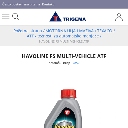
Često postavljana pitanja
Kontakti
Početna strana
/
MOTORNA ULJA I MAZIVA
/
TEXACO
/
ATF - tečnosti za automatske menjače
/
HAVOLINE FS MULTI-VEHICLE ATF
HAVOLINE FS MULTI-VEHICLE ATF
Kataloški broj:
17852