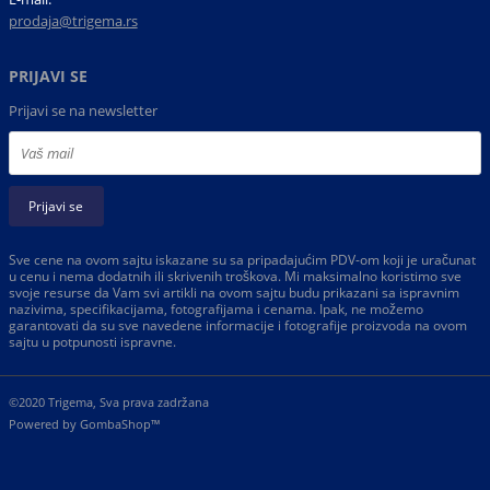
prodaja@trigema.rs
PRIJAVI SE
Prijavi se na newsletter
Prijavi se
Sve cene na ovom sajtu iskazane su sa pripadajućim PDV-om koji je uračunat
u cenu i nema dodatnih ili skrivenih troškova. Mi maksimalno koristimo sve
svoje resurse da Vam svi artikli na ovom sajtu budu prikazani sa ispravnim
nazivima, specifikacijama, fotografijama i cenama. Ipak, ne možemo
garantovati da su sve navedene informacije i fotografije proizvoda na ovom
sajtu u potpunosti ispravne.
©2020 Trigema, Sva prava zadržana
Powered by
GombaShop™