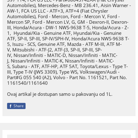
Automobiles), Mercedes-Benz - MB 236.41, Aisin Warner -
AW-1, FCA US LLC - ATF+3, ATF+4 (Fiat Chrysler
Automobiles), Ford - Mercon, Ford - Mercon V, Ford -
Mercon SP, Ford - Mercon LV, G, GM - Dexron-II, Dexron-
III, Honda/Acura - DW-1 NWS-9638 T-5, Honda/Acura - Z-
1, Hyundai/Kia - Genuine ATF, Hyundai/Kia - Genuine
ATF, SP-II, SP-III, SP-IV/SPH-IV, Honda/Acura NWS-9638 T-
5, Isuzu - SCS, Genuine ATF, Mazda - ATF M-III, ATF M-
V, Mitsubishi - ATF-J2, ATF-J3, SP-II, SP-III, SP-
IV, Nissan/Infiniti - MATIC-D, Nissan/Infiniti - MATIC-
J, Nissan/Infiniti - MATIC-K, Nissan/Infiniti - MATIC-
S, Subaru - ATF, ATF-HP, ATF 5AT, Toyota/Lexus - Type T-
III, Type T-IV (JWS 3309), Type WS, Volkswagen/Audi -
Part#G 055 540 (A2), Volvo - Part No. 1161521, Part No.
1161540/1161640
Ovaj artikal je dostupan samo u pakovanju od 1L.
Share