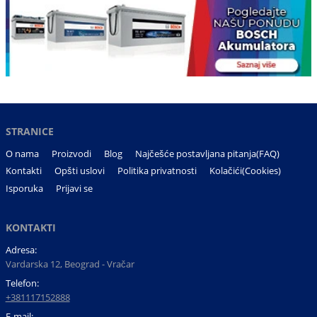
STRANICE
O nama
Proizvodi
Blog
Najčešće postavljana pitanja(FAQ)
Kontakti
Opšti uslovi
Politika privatnosti
Kolačići(Cookies)
Isporuka
Prijavi se
KONTAKTI
Adresa:
Vardarska 12, Beograd - Vračar
Telefon:
+381117152888
E-mail: