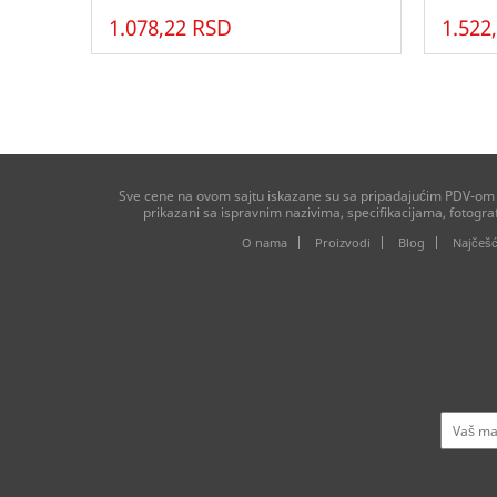
1.078,22 RSD
1.522
Sve cene na ovom sajtu iskazane su sa pripadajućim PDV-om ko
prikazani sa ispravnim nazivima, specifikacijama, fotogr
O nama
Proizvodi
Blog
Najčešć