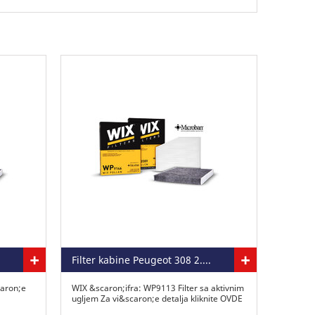
+
+
Filter kabine Peugeot 308 2.0 HDI sa aktivnim ugljem
caron;e
WIX &scaron;ifra: WP9113 Filter sa aktivnim
ugljem Za vi&scaron;e detalja kliknite OVDE