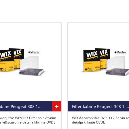
+
Filter kabine Peugeot 308 1.6 HDI sa aktivnim ugljem
Filter kabine Peugeot 308 1.6 HDI
ron;ifra: WP9113 Filter sa aktivnim
WIX &scaron;ifra: WP9112 Za vi&s
a vi&scaron;e detalja kliknite OVDE
detalja kliknite OVDE