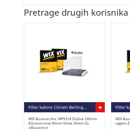
Pretrage drugih korisnika
+
Filter kabine Citroen Berlingo 1.6 HDI
WIX &scaron;ifra: WP9318 Dužina 290mm
WIX &sca
&Scaron;irina 96mm Visina 30mm Za
ugljem Z
vi&scaron;e