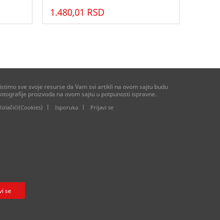
1.480,01 RSD
stimo sve svoje resurse da Vam svi artikli na ovom sajtu budu
otografije proizvoda na ovom sajtu u potpunosti ispravne.
Kolačići(Cookies)
Isporuka
Prijavi se
vi se