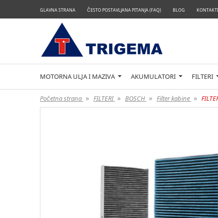
GLAVNA STRANA
ČESTO POSTAVLJANA PITANJA (FAQ)
BLOG
KONTAKTI
MOTORNA ULJA I MAZIVA
AKUMULATORI
FILTERI
»
»
»
»
Početna strana
FILTERI
BOSCH
Filter kabine
FILTE