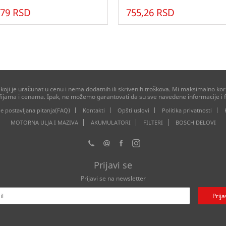
,79 RSD
755,26 RSD
ji je uračunat u cenu i nema dodatnih ili skrivenih troškova. Mi maksimalno kori
afijama i cenama. Ipak, ne možemo garantovati da su sve navedene informacije i f
e postavljana pitanja(FAQ)
Kontakti
Opšti uslovi
Politika privatnosti
MOTORNA ULJA I MAZIVA
AKUMULATORI
FILTERI
BOSCH DELOVI
Prijavi se
Prijavi se na newsletter
Prija