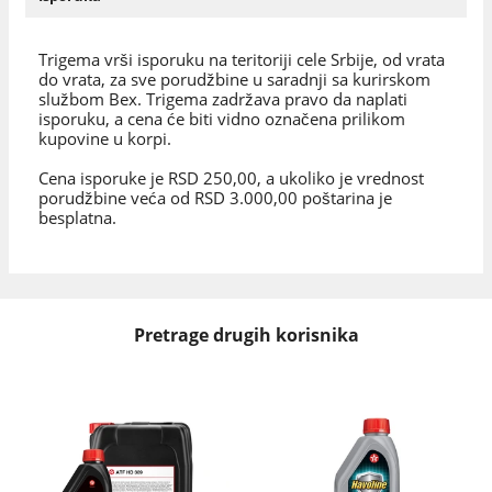
Trigema vrši isporuku na teritoriji cele Srbije, od vrata
do vrata, za sve porudžbine u saradnji sa kurirskom
službom Bex. Trigema zadržava pravo da naplati
isporuku, a cena će biti vidno označena prilikom
kupovine u korpi.
Cena isporuke je RSD 250,00, a ukoliko je vrednost
porudžbine veća od RSD 3.000,00 poštarina je
besplatna.
Pretrage drugih korisnika