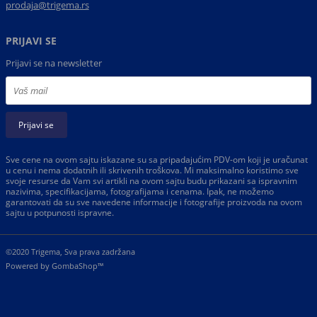
prodaja@trigema.rs
PRIJAVI SE
Prijavi se na newsletter
Prijavi se
Sve cene na ovom sajtu iskazane su sa pripadajućim PDV-om koji je uračunat
u cenu i nema dodatnih ili skrivenih troškova. Mi maksimalno koristimo sve
svoje resurse da Vam svi artikli na ovom sajtu budu prikazani sa ispravnim
nazivima, specifikacijama, fotografijama i cenama. Ipak, ne možemo
garantovati da su sve navedene informacije i fotografije proizvoda na ovom
sajtu u potpunosti ispravne.
©2020 Trigema, Sva prava zadržana
Powered by
GombaShop™