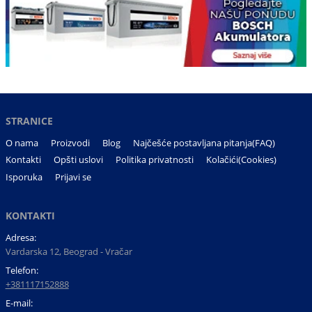
STRANICE
O nama
Proizvodi
Blog
Najčešće postavljana pitanja(FAQ)
Kontakti
Opšti uslovi
Politika privatnosti
Kolačići(Cookies)
Isporuka
Prijavi se
KONTAKTI
Adresa:
Vardarska 12, Beograd - Vračar
Telefon:
+381117152888
E-mail: