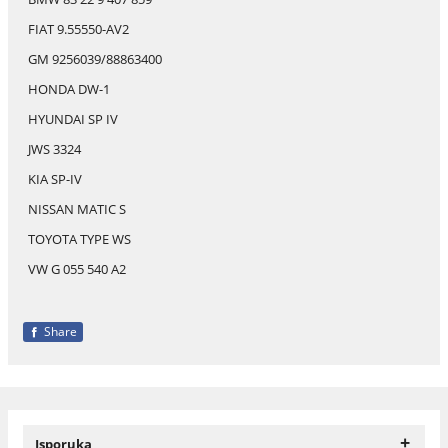
FIAT 9.55550-AV2
GM 9256039/88863400
HONDA DW-1
HYUNDAI SP IV
JWS 3324
KIA SP-IV
NISSAN MATIC S
TOYOTA TYPE WS
VW G 055 540 A2
Share
+
Isporuka