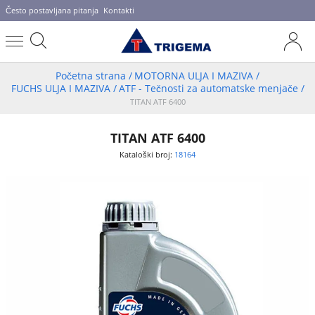
Često postavljana pitanja
Kontakti
Početna strana
/
MOTORNA ULJA I MAZIVA
/
FUCHS ULJA I MAZIVA
/
ATF - Tečnosti za automatske menjače
/
TITAN ATF 6400
TITAN ATF 6400
Kataloški broj:
18164