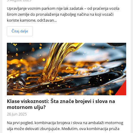
Upravljanje voznim parkom nije lak zadatak – od praćenja vozila
širom zemlje do pronalaženja najboljeg načina na koji vozači
koriste kamione, održavan...
Čitaj dalje
Klase viskoznosti: Šta znače brojevi i slova na
motornom ulju?
26 Jun 2025
Na prvi pogled, kombinacija brojeva i slova na ambalaži motornog
ulja može delovati zbunjujuće. Međutim, ova kombinacija pruža