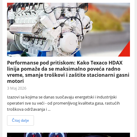
Performanse pod pritiskom: Kako Texaco HDAX
linija pomaže da se maksimalno poveća radno
vreme, smanje troškovi i zaštite stacionarni gasni
motori
3 Maj 2026
Izazovi sa kojima se danas suočavaju energetski i industrijski
operateri sve su veći - od promenljivog kvaliteta gasa, rastućih
troškova održavanja i ...
Čitaj dalje