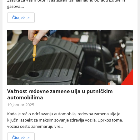
gasova....
Čitaj dalje
Važnost redovne zamene ulja u putničkim
automobilima
19 Januar 2025
Kada je reč o održavanju automobila, redovna zamena ulja je
ključni aspekt za maksimizovanje zdravlja vozila. Uprkos tome,
vozači često zanemaruju vre...
Čitaj dalje