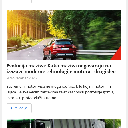
Evolucija maziva: Kako maziva odgovaraju na
izazove moderne tehnologije motora - drugi deo
9 Novembar 2025
Savremeni motori više ne mogu raditi sa bilo kojim motornim
uljem. Sa sve većim zahtevima za efikasnošću potrošnje goriva,
evropski proizvođači automo...
Čitaj dalje