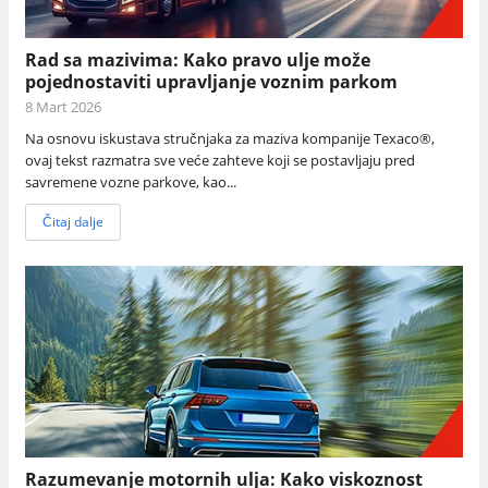
Rad sa mazivima: Kako pravo ulje može
pojednostaviti upravljanje voznim parkom
8 Mart 2026
Na osnovu iskustava stručnjaka za maziva kompanije Texaco®,
ovaj tekst razmatra sve veće zahteve koji se postavljaju pred
savremene vozne parkove, kao...
Čitaj dalje
Razumevanje motornih ulja: Kako viskoznost