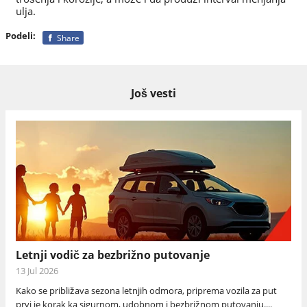
ulja.
Podeli:
Share
Još vesti
Letnji vodič za bezbrižno putovanje
13 Jul 2026
Kako se približava sezona letnjih odmora, priprema vozila za put
prvi je korak ka sigurnom, udobnom i bezbrižnom putovanju....