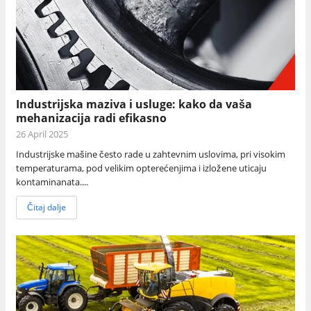
Industrijska maziva i usluge: kako da vaša
mehanizacija radi efikasno
26 April 2025
Industrijske mašine često rade u zahtevnim uslovima, pri visokim
temperaturama, pod velikim opterećenjima i izložene uticaju
kontaminanata....
Čitaj dalje