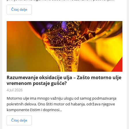
Čitaj dalje
Razumevanje oksidacije ulja – Zašto motorno ulje
vremenom postaje gušće?
4 Jul 2026
Motorno ulje ima mnogo važniju ulogu od samog podmazivanja
pokretnih delova. Ono štiti motor od habanja, održava njegove
komponente čistim i doprinosi...
Čitaj dalje