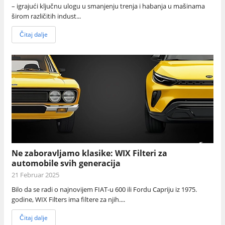
– igrajući ključnu ulogu u smanjenju trenja i habanja u mašinama
širom različitih indust...
Čitaj dalje
Ne zaboravljamo klasike: WIX Filteri za
automobile svih generacija
21 Februar 2025
Bilo da se radi o najnovijem FIAT-u 600 ili Fordu Capriju iz 1975.
godine, WIX Filters ima filtere za njih....
Čitaj dalje