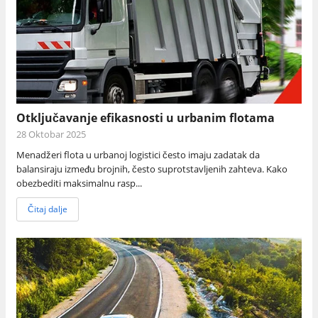
Otključavanje efikasnosti u urbanim flotama
28 Oktobar 2025
Menadžeri flota u urbanoj logistici često imaju zadatak da
balansiraju između brojnih, često suprotstavljenih zahteva. Kako
obezbediti maksimalnu rasp...
Čitaj dalje