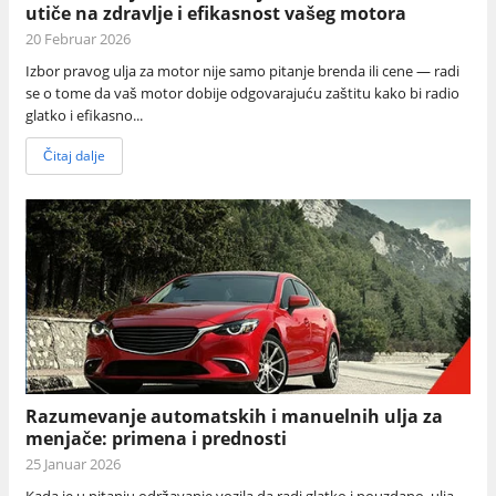
utiče na zdravlje i efikasnost vašeg motora
20 Februar 2026
Izbor pravog ulja za motor nije samo pitanje brenda ili cene — radi
se o tome da vaš motor dobije odgovarajuću zaštitu kako bi radio
glatko i efikasno...
Čitaj dalje
Razumevanje automatskih i manuelnih ulja za
menjače: primena i prednosti
25 Januar 2026