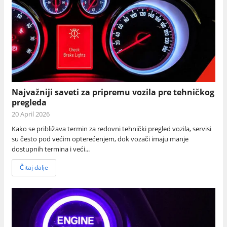
Najvažniji saveti za pripremu vozila pre tehničkog
pregleda
20 April 2026
Kako se približava termin za redovni tehnički pregled vozila, servisi
su često pod većim opterećenjem, dok vozači imaju manje
dostupnih termina i veći...
Čitaj dalje