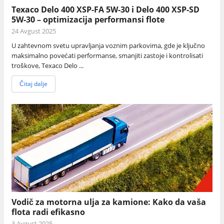
Texaco Delo 400 XSP-FA 5W-30 i Delo 400 XSP-SD
5W-30 – optimizacija performansi flote
24 Avgust 2025
U zahtevnom svetu upravljanja voznim parkovima, gde je ključno
maksimalno povećati performanse, smanjiti zastoje i kontrolisati
troškove, Texaco Delo ...
Čitaj dalje
Vodič za motorna ulja za kamione: Kako da vaša
flota radi efikasno
3 Avgust 2025