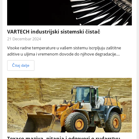
VARTECH industrijski sistemski čistač
21 Decembar 2024
Visoke radne temperature u vašem sistemu iscrpljuju zaštitne
aditive u uljima i vremenom dovode do njihove degradacije....
Čitaj dalje
Texaco maziva, pitanja i odgovori o rudarstvu