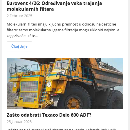
Eurovent 4/26: Određivanje veka trajanja
molekularnih filtera
2 Februar 2025
Molekularni filteri imaju ključnu prednost u odnosu na čestične
filtere: samo molekularna i gasna filtracija mogu ukloniti najsitnije
zagađivače u šte...
Čitaj dalje
Zašto odabrati Texaco Delo 600 ADF?
25 Januar 2025
Zaštita za Vaš motor i Vaš sistem za naknadnu obradu izduvnih