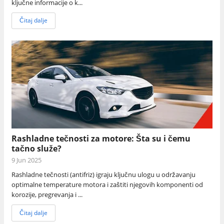
ključne informacije o k...
Čitaj dalje
Rashladne tečnosti za motore: Šta su i čemu
tačno služe?
9 Jun 2025
Rashladne tečnosti (antifriz) igraju ključnu ulogu u održavanju
optimalne temperature motora i zaštiti njegovih komponenti od
korozije, pregrevanja i ...
Čitaj dalje