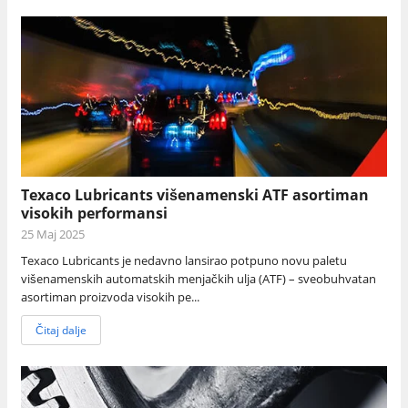
Texaco Lubricants višenamenski ATF asortiman
visokih performansi
25 Maj 2025
Texaco Lubricants je nedavno lansirao potpuno novu paletu
višenamenskih automatskih menjačkih ulja (ATF) – sveobuhvatan
asortiman proizvoda visokih pe...
Čitaj dalje