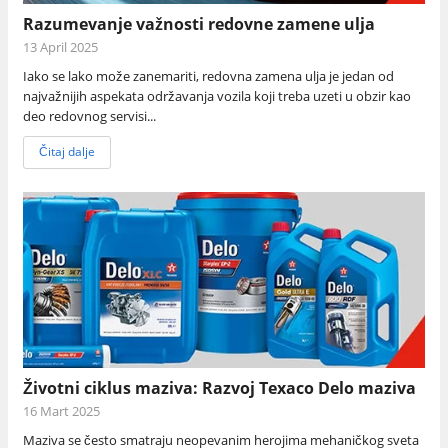
Razumevanje važnosti redovne zamene ulja
13 April 2025
Iako se lako može zanemariti, redovna zamena ulja je jedan od
najvažnijih aspekata održavanja vozila koji treba uzeti u obzir kao
deo redovnog servisi...
Čitaj dalje
Životni ciklus maziva: Razvoj Texaco Delo maziva
16 Mart 2025
Maziva se često smatraju neopevanim herojima mehaničkog sveta