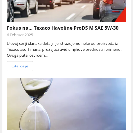
Fokus na… Texaco Havoline ProDS M SAE 5W-30
6 Februar 2025
U ovoj seriji članaka detaljnije istražujemo neke od proizvoda iz
Texaco asortimana, pružajući uvid u njihove prednosti i primenu.
Ovoga puta, osvrćem...
Čitaj dalje