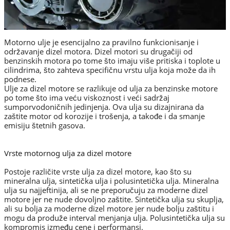
Motorno ulje je esencijalno za pravilno funkcionisanje i
održavanje dizel motora. Dizel motori su drugačiji od
benzinskih motora po tome što imaju više pritiska i toplote u
cilindrima, što zahteva specifičnu vrstu ulja koja može da ih
podnese.
Ulje za dizel motore se razlikuje od ulja za benzinske motore
po tome što ima veću viskoznost i veći sadržaj
sumporvodoničnih jedinjenja. Ova ulja su dizajnirana da
zaštite motor od korozije i trošenja, a takođe i da smanje
emisiju štetnih gasova.
Vrste motornog ulja za dizel motore
Postoje različite vrste ulja za dizel motore, kao što su
mineralna ulja, sintetička ulja i polusintetička ulja. Mineralna
ulja su najjeftinija, ali se ne preporučuju za moderne dizel
motore jer ne nude dovoljno zaštite. Sintetička ulja su skuplja,
ali su bolja za moderne dizel motore jer nude bolju zaštitu i
mogu da produže interval menjanja ulja. Polusintetička ulja su
kompromis između cene i performansi.