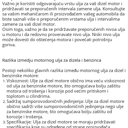
Važno je koristiti odgovarajuću vrstu ulja za vaš dizel motor i
pridržavati se preporučenih intervala zamene ulja. Konsultujte
sa vašim mehaničarom ili proizvođačem vašeg automobila da
biste saznali više o preporučenim vrstama ulja i intervalima
zamene za vaš dizel motor.
Osim toga, važno je da se pridržavate preporučenih nivoa ulja
u motoru i da redovno proveravate nivo ulja. Niski nivo ulja
može dovesti do oštećenja motora i povećati potrošnju
goriva.
Razlika izmedju motornog ulja za dizela i benzinca
Postoji nekoliko glavnih razlika između motornog ulja za dizel i
benzinske motore:
Viskoznost: Ulje za dizel motore obično ima veću viskoznost
od ulja za benzinske motore, što omogućava bolju zaštitu
motora od trošenja i korozije pod većim pritiskom i
toplotom u cilindrima.
Sadržaj sumporovodoničnih jedinjenja: Ulje za dizel motore
obično sadrži više sumporovodoničnih jedinjenja nego ulje
za benzinske motore, što omogućava bolju zaštitu od
korozije i trošenja.
Specifikacije: Ulja za dizel motore se moraju pridržavati
specifikacija koje su određene od strane proizvođača