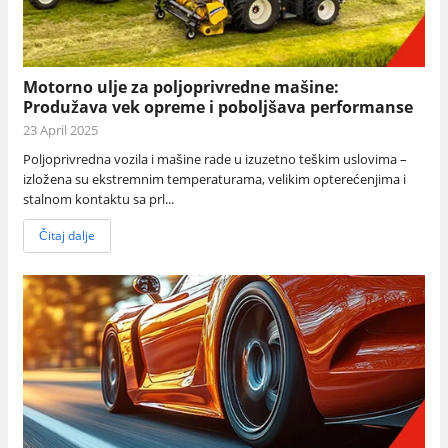
Motorno ulje za poljoprivredne mašine:
Produžava vek opreme i poboljšava performanse
23 April 2025
Poljoprivredna vozila i mašine rade u izuzetno teškim uslovima –
izložena su ekstremnim temperaturama, velikim opterećenjima i
stalnom kontaktu sa prl...
Čitaj dalje