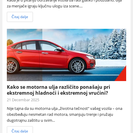
Kada je u pitanju održavanje vozila da radi glatko i pouzdano, ulja
za menjače igraju ključnu ulogu iza scene....
Čitaj dalje
Kako se motorna ulja različito ponašaju pri
ekstremnoj hladnoći i ekstremnoj vrućini?
21 Decembar 2025
Nije tajna da su motorna ulja „životna tečnost“ vašeg vozila – ona
obezbeđuju nesmetan rad motora, smanjuju trenje i pružaju
dugotrajnu zaštitu u svim...
Čitaj dalje