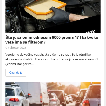
Šta je sa onim odnosom 9000 prema 1? I kakve to
veze ima sa filterom?
9 Februar 2025
Verujemo da većina vas shvata o čemu se radi. To je otprilike
ekvivalentno količini litara vazduha potrebnoj da se sagori samo 1
(jedan!) litar goriva...
Čitaj dalje