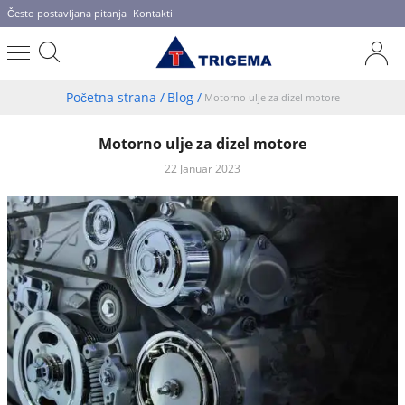
Često postavljana pitanja
Kontakti
Početna strana
/
Blog
/
Motorno ulje za dizel motore
Motorno ulje za dizel motore
22 Januar 2023