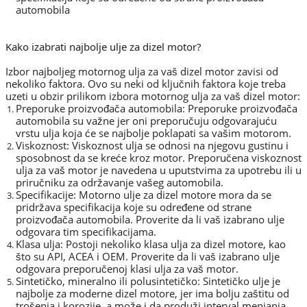
automobila
Kako izabrati najbolje ulje za dizel motor?
Izbor najboljeg motornog ulja za vaš dizel motor zavisi od
nekoliko faktora. Ovo su neki od ključnih faktora koje treba
uzeti u obzir prilikom izbora motornog ulja za vaš dizel motor:
Preporuke proizvođača automobila: Preporuke proizvođača
automobila su važne jer oni preporučuju odgovarajuću
vrstu ulja koja će se najbolje poklapati sa vašim motorom.
Viskoznost: Viskoznost ulja se odnosi na njegovu gustinu i
sposobnost da se kreće kroz motor. Preporučena viskoznost
ulja za vaš motor je navedena u uputstvima za upotrebu ili u
priručniku za održavanje vašeg automobila.
Specifikacije: Motorno ulje za dizel motore mora da se
pridržava specifikacija koje su određene od strane
proizvođača automobila. Proverite da li vaš izabrano ulje
odgovara tim specifikacijama.
Klasa ulja: Postoji nekoliko klasa ulja za dizel motore, kao
što su API, ACEA i OEM. Proverite da li vaš izabrano ulje
odgovara preporučenoj klasi ulja za vaš motor.
Sintetičko, mineralno ili polusintetičko: Sintetičko ulje je
najbolje za moderne dizel motore, jer ima bolju zaštitu od
trošenja i korozije, a može i da produži interval menjanja