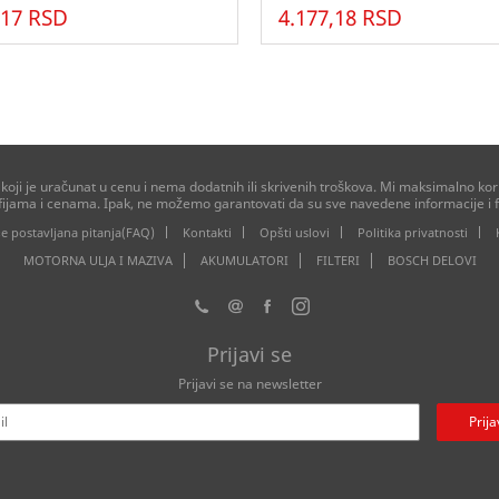
,17 RSD
4.177,18 RSD
ji je uračunat u cenu i nema dodatnih ili skrivenih troškova. Mi maksimalno kori
afijama i cenama. Ipak, ne možemo garantovati da su sve navedene informacije i f
e postavljana pitanja(FAQ)
Kontakti
Opšti uslovi
Politika privatnosti
MOTORNA ULJA I MAZIVA
AKUMULATORI
FILTERI
BOSCH DELOVI
Prijavi se
Prijavi se na newsletter
Prija