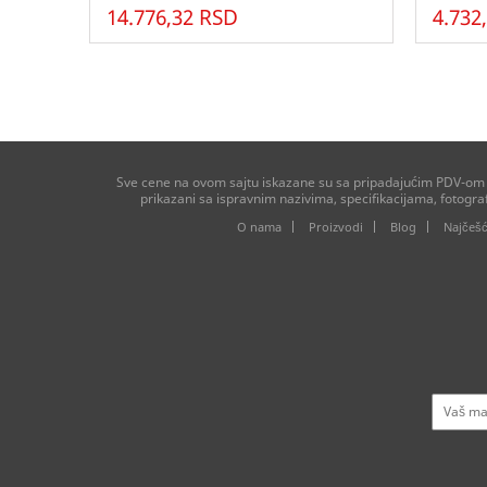
14.776,32 RSD
4.732
Sve cene na ovom sajtu iskazane su sa pripadajućim PDV-om ko
prikazani sa ispravnim nazivima, specifikacijama, fotogr
O nama
Proizvodi
Blog
Najčešć