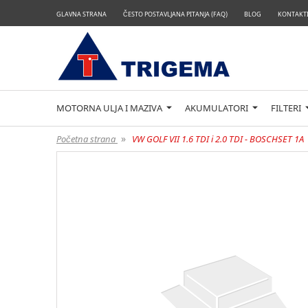
GLAVNA STRANA
ČESTO POSTAVLJANA PITANJA (FAQ)
BLOG
KONTAKTI
MOTORNA ULJA I MAZIVA
AKUMULATORI
FILTERI
»
Početna strana
VW GOLF VII 1.6 TDI i 2.0 TDI - BOSCHSET 1A