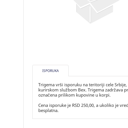
ISPORUKA
Trigema vrši isporuku na teritoriji cele Srbije
kurirskom službom Bex. Trigema zadržava prav
označena prilikom kupovine u korpi.
Cena isporuke je RSD 250,00, a ukoliko je vr
besplatna.