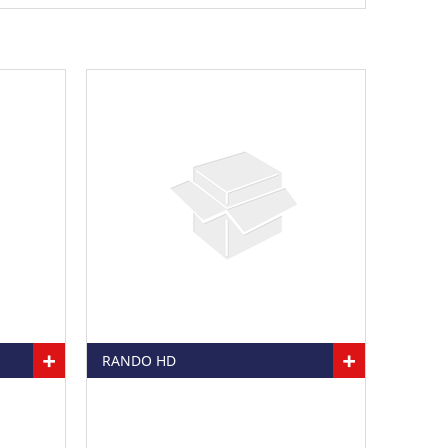
+
+
 24A
RANDO HD