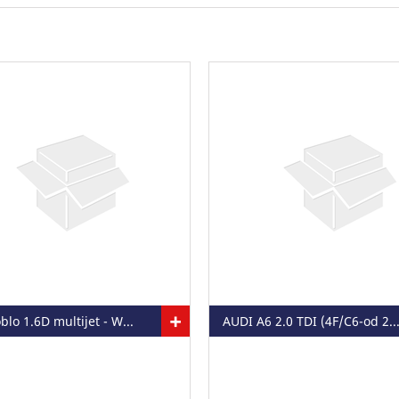
+
FIAT Doblo 1.6D multijet - WIXSET 15A
AUDI A6 2.0 TDI (4F/C6-od 2008g) - WIXSET