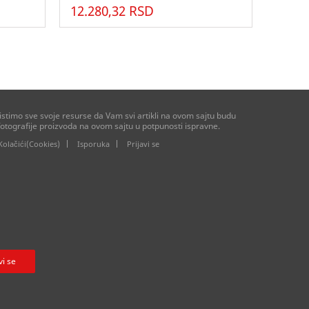
12.280,32 RSD
stimo sve svoje resurse da Vam svi artikli na ovom sajtu budu
otografije proizvoda na ovom sajtu u potpunosti ispravne.
Kolačići(Cookies)
Isporuka
Prijavi se
vi se