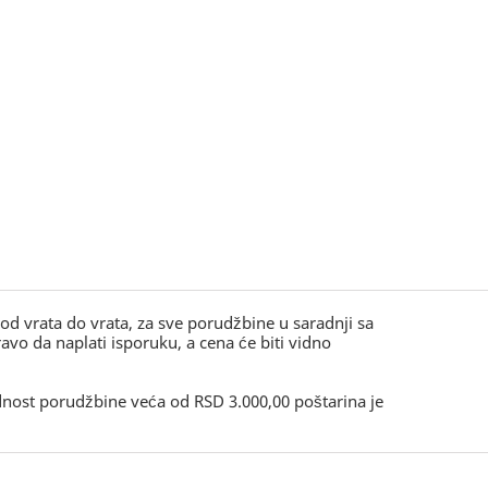
, od vrata do vrata, za sve porudžbine u saradnji sa
o da naplati isporuku, a cena će biti vidno
ednost porudžbine veća od RSD 3.000,00 poštarina je